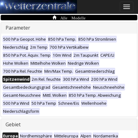
Toggle
naviga
Alle Modelle
Parameter
500 hPa Geopot. Höhe
850 hPa Temp.
850 hPa Stromlinien
Niederschlag
2m Temp
700 hPa Vertikalbew
850 hPa Pot. Äquiv. Temp
10m Wind
2m Taupunkt
CAPE/LI
Hohe Wolken
Mittelhohe Wolken
Niedrige Wolken
700 hPa Rel. Feuchte
Min/Max Temp.
Gesamtniederschlag
Spitzenwind
2m Rel. feuchte
300 hPa Wind
200 hPa Wind
Gesamtbedeckungsgrad
Gesamtschneehöhe
Neuschneehöhe
Gesamt-Neuschnee
Mittl. Wolken
850 hPa Temp. Abweichung
500 hPa Wind
50 hPa Temp
Schnee/Eis
Wellenhoehe
Niederschlagsform
Gebiet
Europa
Nordhemisphäre
Mitteleuropa
Alpen
Nordamerika