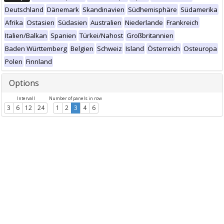
Deutschland
Dänemark
Skandinavien
Südhemisphäre
Südamerika
Afrika
Ostasien
Südasien
Australien
Niederlande
Frankreich
Italien/Balkan
Spanien
Türkei/Nahost
Großbritannien
Baden Württemberg
Belgien
Schweiz
Island
Österreich
Osteuropa
Polen
Finnland
Options
Intervall
Number of panels in row
3
6
12
24
1
2
3
4
6