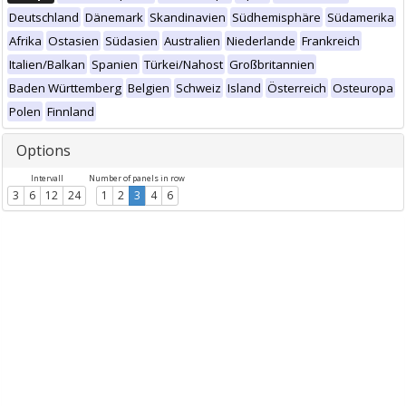
Deutschland
Dänemark
Skandinavien
Südhemisphäre
Südamerika
Afrika
Ostasien
Südasien
Australien
Niederlande
Frankreich
Italien/Balkan
Spanien
Türkei/Nahost
Großbritannien
Baden Württemberg
Belgien
Schweiz
Island
Österreich
Osteuropa
Polen
Finnland
Options
Intervall
Number of panels in row
3
6
12
24
1
2
3
4
6