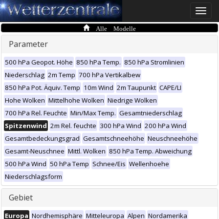
Toggle
naviga
Alle Modelle
Parameter
500 hPa Geopot. Höhe
850 hPa Temp.
850 hPa Stromlinien
Niederschlag
2m Temp
700 hPa Vertikalbew
850 hPa Pot. Äquiv. Temp
10m Wind
2m Taupunkt
CAPE/LI
Hohe Wolken
Mittelhohe Wolken
Niedrige Wolken
700 hPa Rel. Feuchte
Min/Max Temp.
Gesamtniederschlag
Spitzenwind
2m Rel. feuchte
300 hPa Wind
200 hPa Wind
Gesamtbedeckungsgrad
Gesamtschneehöhe
Neuschneehöhe
Gesamt-Neuschnee
Mittl. Wolken
850 hPa Temp. Abweichung
500 hPa Wind
50 hPa Temp
Schnee/Eis
Wellenhoehe
Niederschlagsform
Gebiet
Europa
Nordhemisphäre
Mitteleuropa
Alpen
Nordamerika