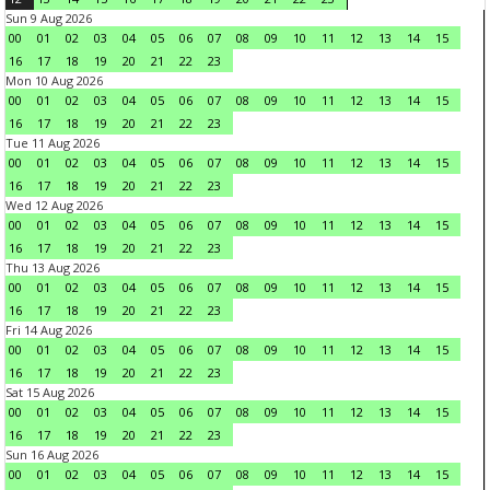
Sun 9 Aug 2026
00
01
02
03
04
05
06
07
08
09
10
11
12
13
14
15
16
17
18
19
20
21
22
23
Mon 10 Aug 2026
00
01
02
03
04
05
06
07
08
09
10
11
12
13
14
15
16
17
18
19
20
21
22
23
Tue 11 Aug 2026
00
01
02
03
04
05
06
07
08
09
10
11
12
13
14
15
16
17
18
19
20
21
22
23
Wed 12 Aug 2026
00
01
02
03
04
05
06
07
08
09
10
11
12
13
14
15
16
17
18
19
20
21
22
23
Thu 13 Aug 2026
00
01
02
03
04
05
06
07
08
09
10
11
12
13
14
15
16
17
18
19
20
21
22
23
Fri 14 Aug 2026
00
01
02
03
04
05
06
07
08
09
10
11
12
13
14
15
16
17
18
19
20
21
22
23
Sat 15 Aug 2026
00
01
02
03
04
05
06
07
08
09
10
11
12
13
14
15
16
17
18
19
20
21
22
23
Sun 16 Aug 2026
00
01
02
03
04
05
06
07
08
09
10
11
12
13
14
15