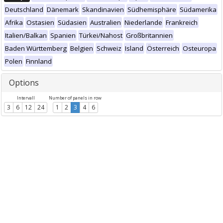
Deutschland
Dänemark
Skandinavien
Südhemisphäre
Südamerika
Afrika
Ostasien
Südasien
Australien
Niederlande
Frankreich
Italien/Balkan
Spanien
Türkei/Nahost
Großbritannien
Baden Württemberg
Belgien
Schweiz
Island
Österreich
Osteuropa
Polen
Finnland
Options
Intervall
Number of panels in row
3
6
12
24
1
2
3
4
6