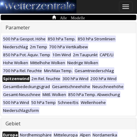
Toggle
naviga
Alle Modelle
Parameter
500 hPa Geopot. Höhe
850 hPa Temp.
850 hPa Stromlinien
Niederschlag
2m Temp
700 hPa Vertikalbew
850 hPa Pot. Äquiv. Temp
10m Wind
2m Taupunkt
CAPE/LI
Hohe Wolken
Mittelhohe Wolken
Niedrige Wolken
700 hPa Rel. Feuchte
Min/Max Temp.
Gesamtniederschlag
Spitzenwind
2m Rel. feuchte
300 hPa Wind
200 hPa Wind
Gesamtbedeckungsgrad
Gesamtschneehöhe
Neuschneehöhe
Gesamt-Neuschnee
Mittl. Wolken
850 hPa Temp. Abweichung
500 hPa Wind
50 hPa Temp
Schnee/Eis
Wellenhoehe
Niederschlagsform
Gebiet
Europa
Nordhemisphäre
Mitteleuropa
Alpen
Nordamerika