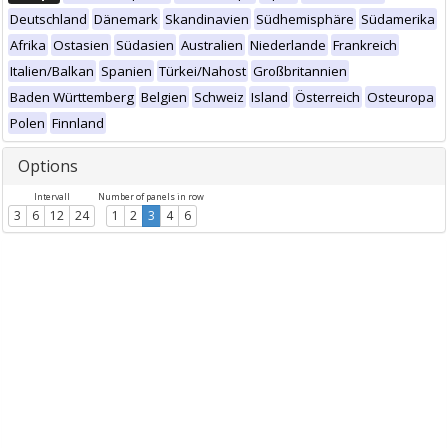
Deutschland
Dänemark
Skandinavien
Südhemisphäre
Südamerika
Afrika
Ostasien
Südasien
Australien
Niederlande
Frankreich
Italien/Balkan
Spanien
Türkei/Nahost
Großbritannien
Baden Württemberg
Belgien
Schweiz
Island
Österreich
Osteuropa
Polen
Finnland
Options
Intervall
Number of panels in row
3
6
12
24
1
2
3
4
6