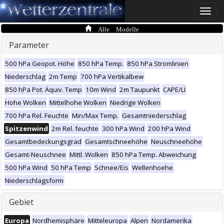
Toggle
naviga
Alle Modelle
Parameter
500 hPa Geopot. Höhe
850 hPa Temp.
850 hPa Stromlinien
Niederschlag
2m Temp
700 hPa Vertikalbew
850 hPa Pot. Äquiv. Temp
10m Wind
2m Taupunkt
CAPE/LI
Hohe Wolken
Mittelhohe Wolken
Niedrige Wolken
700 hPa Rel. Feuchte
Min/Max Temp.
Gesamtniederschlag
Spitzenwind
2m Rel. feuchte
300 hPa Wind
200 hPa Wind
Gesamtbedeckungsgrad
Gesamtschneehöhe
Neuschneehöhe
Gesamt-Neuschnee
Mittl. Wolken
850 hPa Temp. Abweichung
500 hPa Wind
50 hPa Temp
Schnee/Eis
Wellenhoehe
Niederschlagsform
Gebiet
Europa
Nordhemisphäre
Mitteleuropa
Alpen
Nordamerika