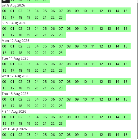
Sat 8 Aug 2026
00
01
02
03
04
05
06
07
08
09
10
11
12
13
14
15
16
17
18
19
20
21
22
23
Sun 9 Aug 2026
00
01
02
03
04
05
06
07
08
09
10
11
12
13
14
15
16
17
18
19
20
21
22
23
Mon 10 Aug 2026
00
01
02
03
04
05
06
07
08
09
10
11
12
13
14
15
16
17
18
19
20
21
22
23
Tue 11 Aug 2026
00
01
02
03
04
05
06
07
08
09
10
11
12
13
14
15
16
17
18
19
20
21
22
23
Wed 12 Aug 2026
00
01
02
03
04
05
06
07
08
09
10
11
12
13
14
15
16
17
18
19
20
21
22
23
Thu 13 Aug 2026
00
01
02
03
04
05
06
07
08
09
10
11
12
13
14
15
16
17
18
19
20
21
22
23
Fri 14 Aug 2026
00
01
02
03
04
05
06
07
08
09
10
11
12
13
14
15
16
17
18
19
20
21
22
23
Sat 15 Aug 2026
00
01
02
03
04
05
06
07
08
09
10
11
12
13
14
15