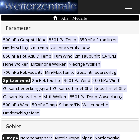
Toggle
naviga
Alle Modelle
Parameter
500 hPa Geopot. Höhe
850 hPa Temp.
850 hPa Stromlinien
Niederschlag
2m Temp
700 hPa Vertikalbew
850 hPa Pot. Äquiv. Temp
10m Wind
2m Taupunkt
CAPE/LI
Hohe Wolken
Mittelhohe Wolken
Niedrige Wolken
700 hPa Rel. Feuchte
Min/Max Temp.
Gesamtniederschlag
Spitzenwind
2m Rel. feuchte
300 hPa Wind
200 hPa Wind
Gesamtbedeckungsgrad
Gesamtschneehöhe
Neuschneehöhe
Gesamt-Neuschnee
Mittl. Wolken
850 hPa Temp. Abweichung
500 hPa Wind
50 hPa Temp
Schnee/Eis
Wellenhoehe
Niederschlagsform
Gebiet
Europa
Nordhemisphäre
Mitteleuropa
Alpen
Nordamerika