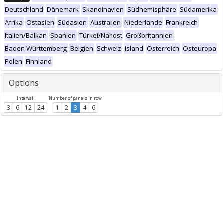
Deutschland
Dänemark
Skandinavien
Südhemisphäre
Südamerika
Afrika
Ostasien
Südasien
Australien
Niederlande
Frankreich
Italien/Balkan
Spanien
Türkei/Nahost
Großbritannien
Baden Württemberg
Belgien
Schweiz
Island
Österreich
Osteuropa
Polen
Finnland
Options
Intervall
Number of panels in row
3
6
12
24
1
2
3
4
6