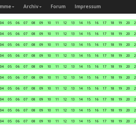
amme
Archiv
Forum
Impressum
04
05
06
07
08
09
10
11
12
13
14
15
16
17
18
19
20
2
04
05
06
07
08
09
10
11
12
13
14
15
16
17
18
19
20
2
04
05
06
07
08
09
10
11
12
13
14
15
16
17
18
19
20
2
04
05
06
07
08
09
10
11
12
13
14
15
16
17
18
19
20
2
04
05
06
07
08
09
10
11
12
13
14
15
16
17
18
19
20
2
04
05
06
07
08
09
10
11
12
13
14
15
16
17
18
19
20
2
04
05
06
07
08
09
10
11
12
13
14
15
16
17
18
19
20
2
04
05
06
07
08
09
10
11
12
13
14
15
16
17
18
19
20
2
04
05
06
07
08
09
10
11
12
13
14
15
16
17
18
19
20
2
04
05
06
07
08
09
10
11
12
13
14
15
16
17
18
19
20
2