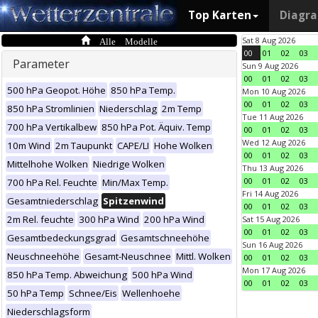
Top Karten
Diagr
Alle Modelle
Sat 8 Aug 2026
00
01
02
03
Parameter
Sun 9 Aug 2026
00
01
02
03
500 hPa Geopot. Höhe
850 hPa Temp.
Mon 10 Aug 2026
00
01
02
03
850 hPa Stromlinien
Niederschlag
2m Temp
Tue 11 Aug 2026
700 hPa Vertikalbew
850 hPa Pot. Äquiv. Temp
00
01
02
03
Wed 12 Aug 2026
10m Wind
2m Taupunkt
CAPE/LI
Hohe Wolken
00
01
02
03
Mittelhohe Wolken
Niedrige Wolken
Thu 13 Aug 2026
00
01
02
03
700 hPa Rel. Feuchte
Min/Max Temp.
Fri 14 Aug 2026
Gesamtniederschlag
Spitzenwind
00
01
02
03
2m Rel. feuchte
300 hPa Wind
200 hPa Wind
Sat 15 Aug 2026
00
01
02
03
Gesamtbedeckungsgrad
Gesamtschneehöhe
Sun 16 Aug 2026
Neuschneehöhe
Gesamt-Neuschnee
Mittl. Wolken
00
01
02
03
Mon 17 Aug 2026
850 hPa Temp. Abweichung
500 hPa Wind
00
01
02
03
50 hPa Temp
Schnee/Eis
Wellenhoehe
Niederschlagsform