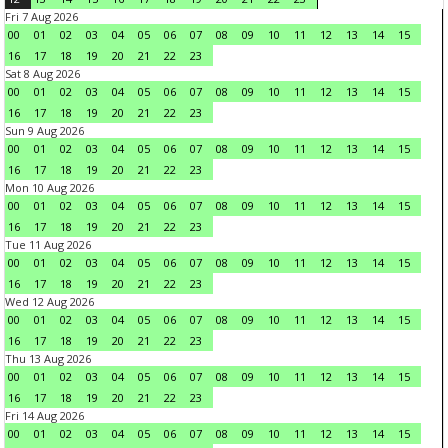
Fri 7 Aug 2026
00
01
02
03
04
05
06
07
08
09
10
11
12
13
14
15
16
17
18
19
20
21
22
23
Sat 8 Aug 2026
00
01
02
03
04
05
06
07
08
09
10
11
12
13
14
15
16
17
18
19
20
21
22
23
Sun 9 Aug 2026
00
01
02
03
04
05
06
07
08
09
10
11
12
13
14
15
16
17
18
19
20
21
22
23
Mon 10 Aug 2026
00
01
02
03
04
05
06
07
08
09
10
11
12
13
14
15
16
17
18
19
20
21
22
23
Tue 11 Aug 2026
00
01
02
03
04
05
06
07
08
09
10
11
12
13
14
15
16
17
18
19
20
21
22
23
Wed 12 Aug 2026
00
01
02
03
04
05
06
07
08
09
10
11
12
13
14
15
16
17
18
19
20
21
22
23
Thu 13 Aug 2026
00
01
02
03
04
05
06
07
08
09
10
11
12
13
14
15
16
17
18
19
20
21
22
23
Fri 14 Aug 2026
00
01
02
03
04
05
06
07
08
09
10
11
12
13
14
15