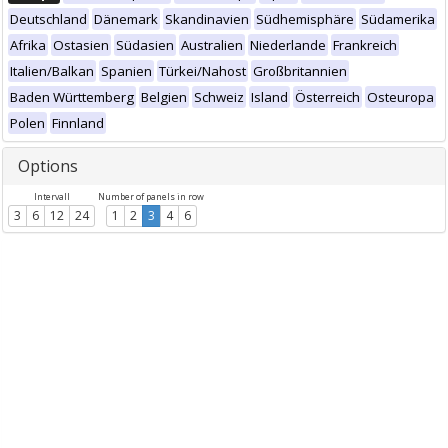
Deutschland
Dänemark
Skandinavien
Südhemisphäre
Südamerika
Afrika
Ostasien
Südasien
Australien
Niederlande
Frankreich
Italien/Balkan
Spanien
Türkei/Nahost
Großbritannien
Baden Württemberg
Belgien
Schweiz
Island
Österreich
Osteuropa
Polen
Finnland
Options
Intervall
Number of panels in row
3
6
12
24
1
2
3
4
6