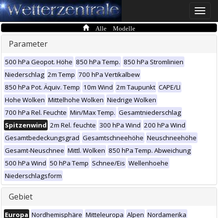
Toggle
naviga
Alle Modelle
Parameter
500 hPa Geopot. Höhe
850 hPa Temp.
850 hPa Stromlinien
Niederschlag
2m Temp
700 hPa Vertikalbew
850 hPa Pot. Äquiv. Temp
10m Wind
2m Taupunkt
CAPE/LI
Hohe Wolken
Mittelhohe Wolken
Niedrige Wolken
700 hPa Rel. Feuchte
Min/Max Temp.
Gesamtniederschlag
Spitzenwind
2m Rel. feuchte
300 hPa Wind
200 hPa Wind
Gesamtbedeckungsgrad
Gesamtschneehöhe
Neuschneehöhe
Gesamt-Neuschnee
Mittl. Wolken
850 hPa Temp. Abweichung
500 hPa Wind
50 hPa Temp
Schnee/Eis
Wellenhoehe
Niederschlagsform
Gebiet
Europa
Nordhemisphäre
Mitteleuropa
Alpen
Nordamerika