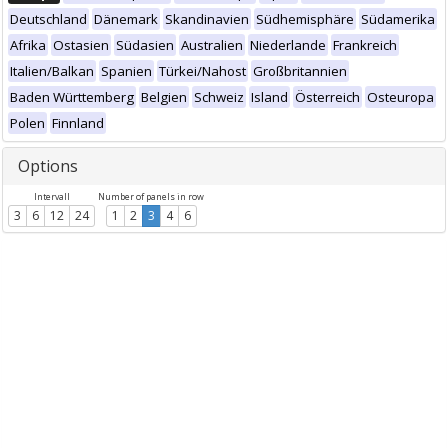
Deutschland
Dänemark
Skandinavien
Südhemisphäre
Südamerika
Afrika
Ostasien
Südasien
Australien
Niederlande
Frankreich
Italien/Balkan
Spanien
Türkei/Nahost
Großbritannien
Baden Württemberg
Belgien
Schweiz
Island
Österreich
Osteuropa
Polen
Finnland
Options
Intervall
Number of panels in row
3
6
12
24
1
2
3
4
6