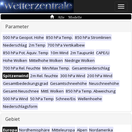
Toggle
naviga
Alle Modelle
Parameter
500 hPa Geopot. Höhe
850 hPa Temp.
850 hPa Stromlinien
Niederschlag
2m Temp
700 hPa Vertikalbew
850 hPa Pot. Äquiv. Temp
10m Wind
2m Taupunkt
CAPE/LI
Hohe Wolken
Mittelhohe Wolken
Niedrige Wolken
700 hPa Rel. Feuchte
Min/Max Temp.
Gesamtniederschlag
Spitzenwind
2m Rel. feuchte
300 hPa Wind
200 hPa Wind
Gesamtbedeckungsgrad
Gesamtschneehöhe
Neuschneehöhe
Gesamt-Neuschnee
Mittl. Wolken
850 hPa Temp. Abweichung
500 hPa Wind
50 hPa Temp
Schnee/Eis
Wellenhoehe
Niederschlagsform
Gebiet
Europa
Nordhemisphäre
Mitteleuropa
Alpen
Nordamerika