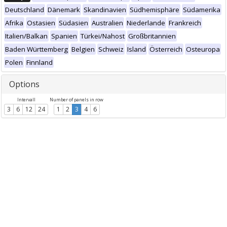
Deutschland
Dänemark
Skandinavien
Südhemisphäre
Südamerika
Afrika
Ostasien
Südasien
Australien
Niederlande
Frankreich
Italien/Balkan
Spanien
Türkei/Nahost
Großbritannien
Baden Württemberg
Belgien
Schweiz
Island
Österreich
Osteuropa
Polen
Finnland
Options
Intervall
Number of panels in row
3
6
12
24
1
2
3
4
6