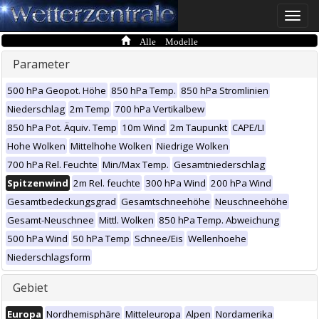
Toggle
naviga
Alle Modelle
Parameter
500 hPa Geopot. Höhe
850 hPa Temp.
850 hPa Stromlinien
Niederschlag
2m Temp
700 hPa Vertikalbew
850 hPa Pot. Äquiv. Temp
10m Wind
2m Taupunkt
CAPE/LI
Hohe Wolken
Mittelhohe Wolken
Niedrige Wolken
700 hPa Rel. Feuchte
Min/Max Temp.
Gesamtniederschlag
Spitzenwind
2m Rel. feuchte
300 hPa Wind
200 hPa Wind
Gesamtbedeckungsgrad
Gesamtschneehöhe
Neuschneehöhe
Gesamt-Neuschnee
Mittl. Wolken
850 hPa Temp. Abweichung
500 hPa Wind
50 hPa Temp
Schnee/Eis
Wellenhoehe
Niederschlagsform
Gebiet
Europa
Nordhemisphäre
Mitteleuropa
Alpen
Nordamerika