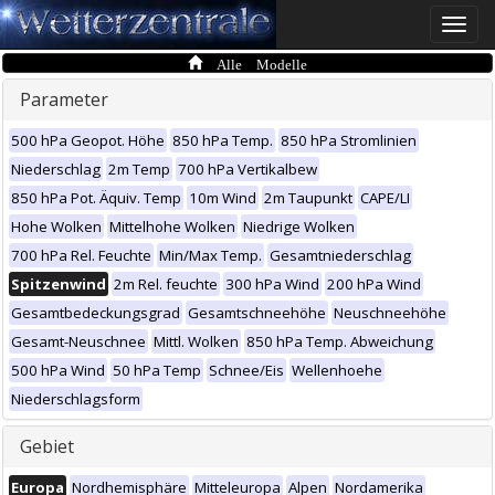
Toggle
naviga
Alle Modelle
Parameter
500 hPa Geopot. Höhe
850 hPa Temp.
850 hPa Stromlinien
Niederschlag
2m Temp
700 hPa Vertikalbew
850 hPa Pot. Äquiv. Temp
10m Wind
2m Taupunkt
CAPE/LI
Hohe Wolken
Mittelhohe Wolken
Niedrige Wolken
700 hPa Rel. Feuchte
Min/Max Temp.
Gesamtniederschlag
Spitzenwind
2m Rel. feuchte
300 hPa Wind
200 hPa Wind
Gesamtbedeckungsgrad
Gesamtschneehöhe
Neuschneehöhe
Gesamt-Neuschnee
Mittl. Wolken
850 hPa Temp. Abweichung
500 hPa Wind
50 hPa Temp
Schnee/Eis
Wellenhoehe
Niederschlagsform
Gebiet
Europa
Nordhemisphäre
Mitteleuropa
Alpen
Nordamerika