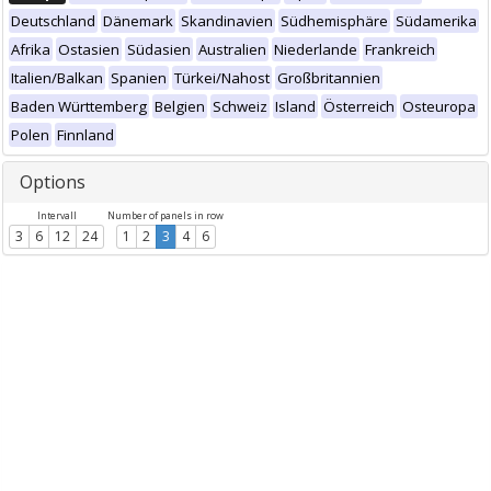
Deutschland
Dänemark
Skandinavien
Südhemisphäre
Südamerika
Afrika
Ostasien
Südasien
Australien
Niederlande
Frankreich
Italien/Balkan
Spanien
Türkei/Nahost
Großbritannien
Baden Württemberg
Belgien
Schweiz
Island
Österreich
Osteuropa
Polen
Finnland
Options
Intervall
Number of panels in row
3
6
12
24
1
2
3
4
6