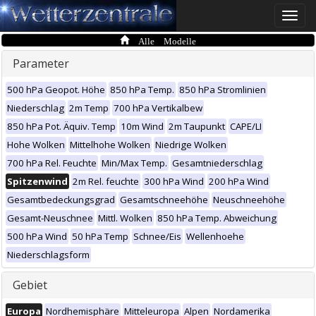
Toggle
naviga
Alle Modelle
Parameter
500 hPa Geopot. Höhe
850 hPa Temp.
850 hPa Stromlinien
Niederschlag
2m Temp
700 hPa Vertikalbew
850 hPa Pot. Äquiv. Temp
10m Wind
2m Taupunkt
CAPE/LI
Hohe Wolken
Mittelhohe Wolken
Niedrige Wolken
700 hPa Rel. Feuchte
Min/Max Temp.
Gesamtniederschlag
Spitzenwind
2m Rel. feuchte
300 hPa Wind
200 hPa Wind
Gesamtbedeckungsgrad
Gesamtschneehöhe
Neuschneehöhe
Gesamt-Neuschnee
Mittl. Wolken
850 hPa Temp. Abweichung
500 hPa Wind
50 hPa Temp
Schnee/Eis
Wellenhoehe
Niederschlagsform
Gebiet
Europa
Nordhemisphäre
Mitteleuropa
Alpen
Nordamerika