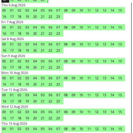
Thu 6 Aug 2026
00
01
02
03
04
05
06
07
08
09
10
11
12
13
14
15
16
17
18
19
20
21
22
23
Fri 7 Aug 2026
00
01
02
03
04
05
06
07
08
09
10
11
12
13
14
15
16
17
18
19
20
21
22
23
Sat 8 Aug 2026
00
01
02
03
04
05
06
07
08
09
10
11
12
13
14
15
16
17
18
19
20
21
22
23
Sun 9 Aug 2026
00
01
02
03
04
05
06
07
08
09
10
11
12
13
14
15
16
17
18
19
20
21
22
23
Mon 10 Aug 2026
00
01
02
03
04
05
06
07
08
09
10
11
12
13
14
15
16
17
18
19
20
21
22
23
Tue 11 Aug 2026
00
01
02
03
04
05
06
07
08
09
10
11
12
13
14
15
16
17
18
19
20
21
22
23
Wed 12 Aug 2026
00
01
02
03
04
05
06
07
08
09
10
11
12
13
14
15
16
17
18
19
20
21
22
23
Thu 13 Aug 2026
00
01
02
03
04
05
06
07
08
09
10
11
12
13
14
15