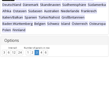
Deutschland
Dänemark
Skandinavien
Südhemisphäre
Südamerika
Afrika
Ostasien
Südasien
Australien
Niederlande
Frankreich
Italien/Balkan
Spanien
Türkei/Nahost
Großbritannien
Baden Württemberg
Belgien
Schweiz
Island
Österreich
Osteuropa
Polen
Finnland
Options
Intervall
Number of panels in row
3
6
12
24
1
2
3
4
6