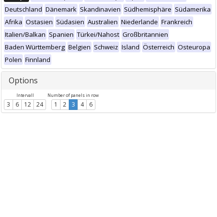
Deutschland
Dänemark
Skandinavien
Südhemisphäre
Südamerika
Afrika
Ostasien
Südasien
Australien
Niederlande
Frankreich
Italien/Balkan
Spanien
Türkei/Nahost
Großbritannien
Baden Württemberg
Belgien
Schweiz
Island
Österreich
Osteuropa
Polen
Finnland
Options
Intervall
Number of panels in row
3
6
12
24
1
2
3
4
6