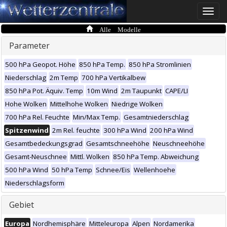
Toggle
naviga
Alle Modelle
Parameter
500 hPa Geopot. Höhe
850 hPa Temp.
850 hPa Stromlinien
Niederschlag
2m Temp
700 hPa Vertikalbew
850 hPa Pot. Äquiv. Temp
10m Wind
2m Taupunkt
CAPE/LI
Hohe Wolken
Mittelhohe Wolken
Niedrige Wolken
700 hPa Rel. Feuchte
Min/Max Temp.
Gesamtniederschlag
Spitzenwind
2m Rel. feuchte
300 hPa Wind
200 hPa Wind
Gesamtbedeckungsgrad
Gesamtschneehöhe
Neuschneehöhe
Gesamt-Neuschnee
Mittl. Wolken
850 hPa Temp. Abweichung
500 hPa Wind
50 hPa Temp
Schnee/Eis
Wellenhoehe
Niederschlagsform
Gebiet
Europa
Nordhemisphäre
Mitteleuropa
Alpen
Nordamerika