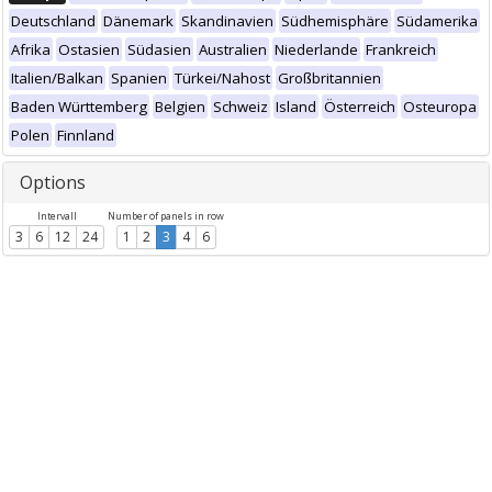
Deutschland
Dänemark
Skandinavien
Südhemisphäre
Südamerika
Afrika
Ostasien
Südasien
Australien
Niederlande
Frankreich
Italien/Balkan
Spanien
Türkei/Nahost
Großbritannien
Baden Württemberg
Belgien
Schweiz
Island
Österreich
Osteuropa
Polen
Finnland
Options
Intervall
Number of panels in row
3
6
12
24
1
2
3
4
6