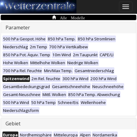
Toggle
naviga
Alle Modelle
Parameter
500 hPa Geopot. Höhe
850 hPa Temp.
850 hPa Stromlinien
Niederschlag
2m Temp
700 hPa Vertikalbew
850 hPa Pot. Äquiv. Temp
10m Wind
2m Taupunkt
CAPE/LI
Hohe Wolken
Mittelhohe Wolken
Niedrige Wolken
700 hPa Rel. Feuchte
Min/Max Temp.
Gesamtniederschlag
Spitzenwind
2m Rel. feuchte
300 hPa Wind
200 hPa Wind
Gesamtbedeckungsgrad
Gesamtschneehöhe
Neuschneehöhe
Gesamt-Neuschnee
Mittl. Wolken
850 hPa Temp. Abweichung
500 hPa Wind
50 hPa Temp
Schnee/Eis
Wellenhoehe
Niederschlagsform
Gebiet
Europa
Nordhemisphäre
Mitteleuropa
Alpen
Nordamerika