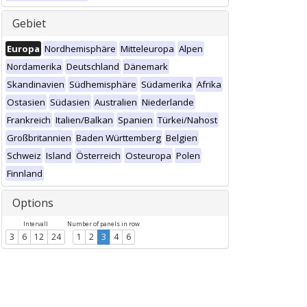
Gebiet
Europa
Nordhemisphäre
Mitteleuropa
Alpen
Nordamerika
Deutschland
Dänemark
Skandinavien
Südhemisphäre
Südamerika
Afrika
Ostasien
Südasien
Australien
Niederlande
Frankreich
Italien/Balkan
Spanien
Türkei/Nahost
Großbritannien
Baden Württemberg
Belgien
Schweiz
Island
Österreich
Osteuropa
Polen
Finnland
Options
Intervall
Number of panels in row
3
6
12
24
1
2
3
4
6