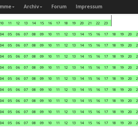
amme
Archiv
Forum
Impressum
10
11
12
13
14
15
16
17
18
19
20
21
22
23
04
05
06
07
08
09
10
11
12
13
14
15
16
17
18
19
20
2
04
05
06
07
08
09
10
11
12
13
14
15
16
17
18
19
20
2
04
05
06
07
08
09
10
11
12
13
14
15
16
17
18
19
20
2
04
05
06
07
08
09
10
11
12
13
14
15
16
17
18
19
20
2
04
05
06
07
08
09
10
11
12
13
14
15
16
17
18
19
20
2
04
05
06
07
08
09
10
11
12
13
14
15
16
17
18
19
20
2
04
05
06
07
08
09
10
11
12
13
14
15
16
17
18
19
20
2
04
05
06
07
08
09
10
11
12
13
14
15
16
17
18
19
20
2
04
05
06
07
08
09
10
11
12
13
14
15
16
17
18
19
20
2