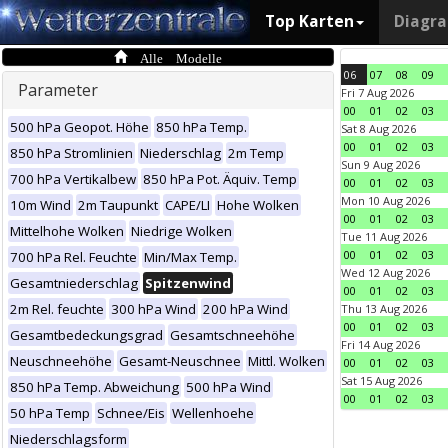
Top Karten
Diagr
Alle Modelle
06
07
08
09
Parameter
Fri 7 Aug 2026
00
01
02
03
500 hPa Geopot. Höhe
850 hPa Temp.
Sat 8 Aug 2026
00
01
02
03
850 hPa Stromlinien
Niederschlag
2m Temp
Sun 9 Aug 2026
700 hPa Vertikalbew
850 hPa Pot. Äquiv. Temp
00
01
02
03
Mon 10 Aug 2026
10m Wind
2m Taupunkt
CAPE/LI
Hohe Wolken
00
01
02
03
Mittelhohe Wolken
Niedrige Wolken
Tue 11 Aug 2026
00
01
02
03
700 hPa Rel. Feuchte
Min/Max Temp.
Wed 12 Aug 2026
Gesamtniederschlag
Spitzenwind
00
01
02
03
2m Rel. feuchte
300 hPa Wind
200 hPa Wind
Thu 13 Aug 2026
00
01
02
03
Gesamtbedeckungsgrad
Gesamtschneehöhe
Fri 14 Aug 2026
Neuschneehöhe
Gesamt-Neuschnee
Mittl. Wolken
00
01
02
03
Sat 15 Aug 2026
850 hPa Temp. Abweichung
500 hPa Wind
00
01
02
03
50 hPa Temp
Schnee/Eis
Wellenhoehe
Niederschlagsform