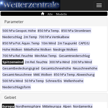
Toggle
naviga
Alle Modelle
Parameter
500 hPa Geopot. Höhe
850 hPa Temp.
850 hPa Stromlinien
Niederschlag
2m Temp
700 hPa Vertikalbew
850 hPa Pot. Äquiv. Temp
10m Wind
2m Taupunkt
CAPE/LI
Hohe Wolken
Mittelhohe Wolken
Niedrige Wolken
700 hPa Rel. Feuchte
Min/Max Temp.
Gesamtniederschlag
Spitzenwind
2m Rel. feuchte
300 hPa Wind
200 hPa Wind
Gesamtbedeckungsgrad
Gesamtschneehöhe
Neuschneehöhe
Gesamt-Neuschnee
Mittl. Wolken
850 hPa Temp. Abweichung
500 hPa Wind
50 hPa Temp
Schnee/Eis
Wellenhoehe
Niederschlagsform
Gebiet
Europa
Nordhemisphäre
Mitteleuropa
Alpen
Nordamerika