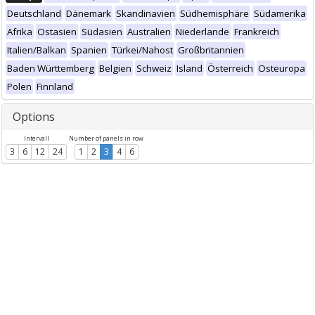
Deutschland
Dänemark
Skandinavien
Südhemisphäre
Südamerika
Afrika
Ostasien
Südasien
Australien
Niederlande
Frankreich
Italien/Balkan
Spanien
Türkei/Nahost
Großbritannien
Baden Württemberg
Belgien
Schweiz
Island
Österreich
Osteuropa
Polen
Finnland
Options
Intervall
Number of panels in row
3
6
12
24
1
2
3
4
6