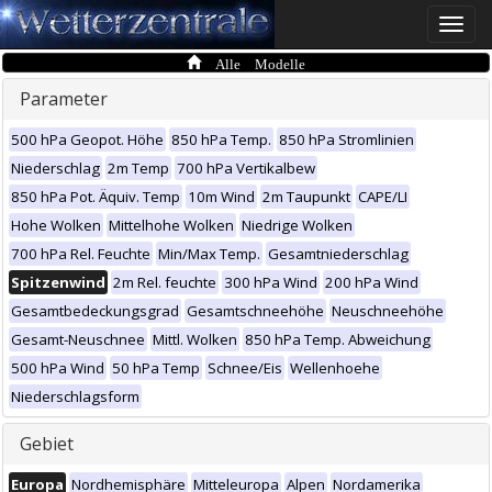
Toggle
naviga
Alle Modelle
Parameter
500 hPa Geopot. Höhe
850 hPa Temp.
850 hPa Stromlinien
Niederschlag
2m Temp
700 hPa Vertikalbew
850 hPa Pot. Äquiv. Temp
10m Wind
2m Taupunkt
CAPE/LI
Hohe Wolken
Mittelhohe Wolken
Niedrige Wolken
700 hPa Rel. Feuchte
Min/Max Temp.
Gesamtniederschlag
Spitzenwind
2m Rel. feuchte
300 hPa Wind
200 hPa Wind
Gesamtbedeckungsgrad
Gesamtschneehöhe
Neuschneehöhe
Gesamt-Neuschnee
Mittl. Wolken
850 hPa Temp. Abweichung
500 hPa Wind
50 hPa Temp
Schnee/Eis
Wellenhoehe
Niederschlagsform
Gebiet
Europa
Nordhemisphäre
Mitteleuropa
Alpen
Nordamerika