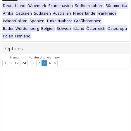
Deutschland
Dänemark
Skandinavien
Südhemisphäre
Südamerika
Afrika
Ostasien
Südasien
Australien
Niederlande
Frankreich
Italien/Balkan
Spanien
Türkei/Nahost
Großbritannien
Baden Württemberg
Belgien
Schweiz
Island
Österreich
Osteuropa
Polen
Finnland
Options
Intervall
Number of panels in row
3
6
12
24
1
2
3
4
6