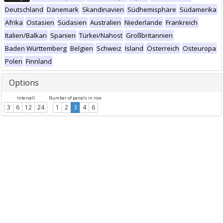
Deutschland
Dänemark
Skandinavien
Südhemisphäre
Südamerika
Afrika
Ostasien
Südasien
Australien
Niederlande
Frankreich
Italien/Balkan
Spanien
Türkei/Nahost
Großbritannien
Baden Württemberg
Belgien
Schweiz
Island
Österreich
Osteuropa
Polen
Finnland
Options
Intervall
Number of panels in row
3
6
12
24
1
2
3
4
6