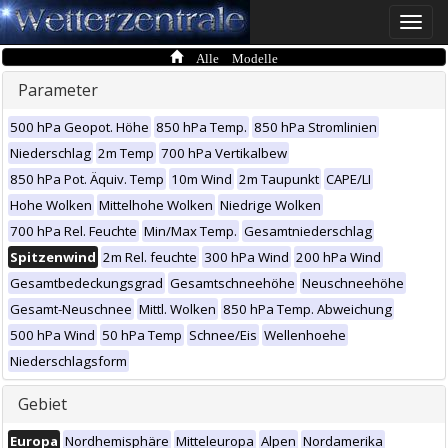
Toggle
naviga
Alle Modelle
Parameter
500 hPa Geopot. Höhe
850 hPa Temp.
850 hPa Stromlinien
Niederschlag
2m Temp
700 hPa Vertikalbew
850 hPa Pot. Äquiv. Temp
10m Wind
2m Taupunkt
CAPE/LI
Hohe Wolken
Mittelhohe Wolken
Niedrige Wolken
700 hPa Rel. Feuchte
Min/Max Temp.
Gesamtniederschlag
Spitzenwind
2m Rel. feuchte
300 hPa Wind
200 hPa Wind
Gesamtbedeckungsgrad
Gesamtschneehöhe
Neuschneehöhe
Gesamt-Neuschnee
Mittl. Wolken
850 hPa Temp. Abweichung
500 hPa Wind
50 hPa Temp
Schnee/Eis
Wellenhoehe
Niederschlagsform
Gebiet
Europa
Nordhemisphäre
Mitteleuropa
Alpen
Nordamerika