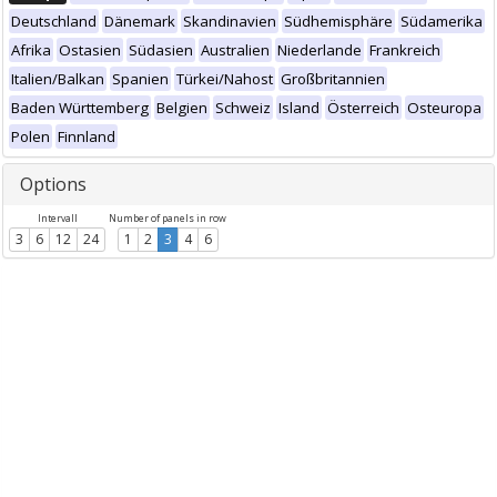
Deutschland
Dänemark
Skandinavien
Südhemisphäre
Südamerika
Afrika
Ostasien
Südasien
Australien
Niederlande
Frankreich
Italien/Balkan
Spanien
Türkei/Nahost
Großbritannien
Baden Württemberg
Belgien
Schweiz
Island
Österreich
Osteuropa
Polen
Finnland
Options
Intervall
Number of panels in row
3
6
12
24
1
2
3
4
6