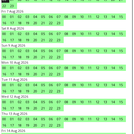
22
23
Fri 7 Aug 2026
00
01
02
03
04
05
06
07
08
09
10
11
12
13
14
15
16
17
18
19
20
21
22
23
Sat 8 Aug 2026
00
01
02
03
04
05
06
07
08
09
10
11
12
13
14
15
16
17
18
19
20
21
22
23
Sun 9 Aug 2026
00
01
02
03
04
05
06
07
08
09
10
11
12
13
14
15
16
17
18
19
20
21
22
23
Mon 10 Aug 2026
00
01
02
03
04
05
06
07
08
09
10
11
12
13
14
15
16
17
18
19
20
21
22
23
Tue 11 Aug 2026
00
01
02
03
04
05
06
07
08
09
10
11
12
13
14
15
16
17
18
19
20
21
22
23
Wed 12 Aug 2026
00
01
02
03
04
05
06
07
08
09
10
11
12
13
14
15
16
17
18
19
20
21
22
23
Thu 13 Aug 2026
00
01
02
03
04
05
06
07
08
09
10
11
12
13
14
15
16
17
18
19
20
21
22
23
Fri 14 Aug 2026