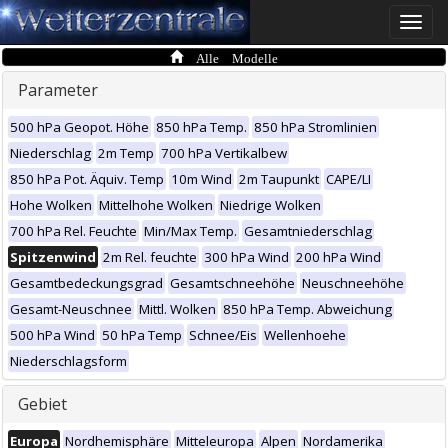
Toggle
naviga
Alle Modelle
Parameter
500 hPa Geopot. Höhe
850 hPa Temp.
850 hPa Stromlinien
Niederschlag
2m Temp
700 hPa Vertikalbew
850 hPa Pot. Äquiv. Temp
10m Wind
2m Taupunkt
CAPE/LI
Hohe Wolken
Mittelhohe Wolken
Niedrige Wolken
700 hPa Rel. Feuchte
Min/Max Temp.
Gesamtniederschlag
Spitzenwind
2m Rel. feuchte
300 hPa Wind
200 hPa Wind
Gesamtbedeckungsgrad
Gesamtschneehöhe
Neuschneehöhe
Gesamt-Neuschnee
Mittl. Wolken
850 hPa Temp. Abweichung
500 hPa Wind
50 hPa Temp
Schnee/Eis
Wellenhoehe
Niederschlagsform
Gebiet
Europa
Nordhemisphäre
Mitteleuropa
Alpen
Nordamerika