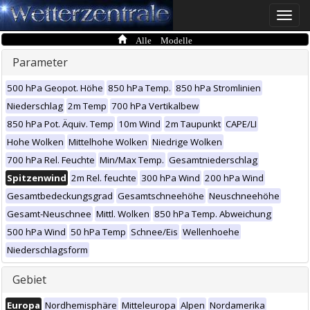
Toggle
naviga
Alle Modelle
Parameter
500 hPa Geopot. Höhe
850 hPa Temp.
850 hPa Stromlinien
Niederschlag
2m Temp
700 hPa Vertikalbew
850 hPa Pot. Äquiv. Temp
10m Wind
2m Taupunkt
CAPE/LI
Hohe Wolken
Mittelhohe Wolken
Niedrige Wolken
700 hPa Rel. Feuchte
Min/Max Temp.
Gesamtniederschlag
Spitzenwind
2m Rel. feuchte
300 hPa Wind
200 hPa Wind
Gesamtbedeckungsgrad
Gesamtschneehöhe
Neuschneehöhe
Gesamt-Neuschnee
Mittl. Wolken
850 hPa Temp. Abweichung
500 hPa Wind
50 hPa Temp
Schnee/Eis
Wellenhoehe
Niederschlagsform
Gebiet
Europa
Nordhemisphäre
Mitteleuropa
Alpen
Nordamerika