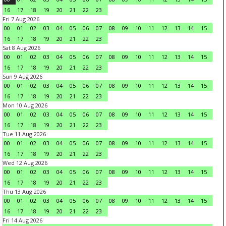
16
17
18
19
20
21
22
23
Fri 7 Aug 2026
00
01
02
03
04
05
06
07
08
09
10
11
12
13
14
15
16
17
18
19
20
21
22
23
Sat 8 Aug 2026
00
01
02
03
04
05
06
07
08
09
10
11
12
13
14
15
16
17
18
19
20
21
22
23
Sun 9 Aug 2026
00
01
02
03
04
05
06
07
08
09
10
11
12
13
14
15
16
17
18
19
20
21
22
23
Mon 10 Aug 2026
00
01
02
03
04
05
06
07
08
09
10
11
12
13
14
15
16
17
18
19
20
21
22
23
Tue 11 Aug 2026
00
01
02
03
04
05
06
07
08
09
10
11
12
13
14
15
16
17
18
19
20
21
22
23
Wed 12 Aug 2026
00
01
02
03
04
05
06
07
08
09
10
11
12
13
14
15
16
17
18
19
20
21
22
23
Thu 13 Aug 2026
00
01
02
03
04
05
06
07
08
09
10
11
12
13
14
15
16
17
18
19
20
21
22
23
Fri 14 Aug 2026