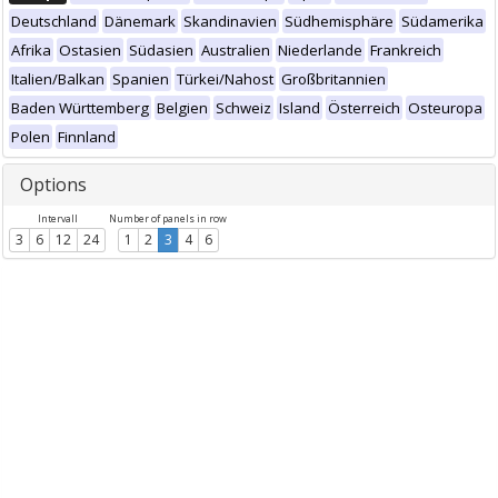
Deutschland
Dänemark
Skandinavien
Südhemisphäre
Südamerika
Afrika
Ostasien
Südasien
Australien
Niederlande
Frankreich
Italien/Balkan
Spanien
Türkei/Nahost
Großbritannien
Baden Württemberg
Belgien
Schweiz
Island
Österreich
Osteuropa
Polen
Finnland
Options
Intervall
Number of panels in row
3
6
12
24
1
2
3
4
6