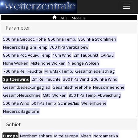
Toggle
naviga
Alle Modelle
Parameter
500 hPa Geopot. Höhe
850 hPa Temp.
850 hPa Stromlinien
Niederschlag
2m Temp
700 hPa Vertikalbew
850 hPa Pot. Äquiv. Temp
10m Wind
2m Taupunkt
CAPE/LI
Hohe Wolken
Mittelhohe Wolken
Niedrige Wolken
700 hPa Rel. Feuchte
Min/Max Temp.
Gesamtniederschlag
Spitzenwind
2m Rel. feuchte
300 hPa Wind
200 hPa Wind
Gesamtbedeckungsgrad
Gesamtschneehöhe
Neuschneehöhe
Gesamt-Neuschnee
Mittl. Wolken
850 hPa Temp. Abweichung
500 hPa Wind
50 hPa Temp
Schnee/Eis
Wellenhoehe
Niederschlagsform
Gebiet
Europa
Nordhemisphäre
Mitteleuropa
Alpen
Nordamerika