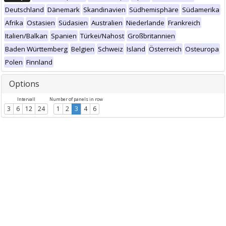
Deutschland
Dänemark
Skandinavien
Südhemisphäre
Südamerika
Afrika
Ostasien
Südasien
Australien
Niederlande
Frankreich
Italien/Balkan
Spanien
Türkei/Nahost
Großbritannien
Baden Württemberg
Belgien
Schweiz
Island
Österreich
Osteuropa
Polen
Finnland
Options
Intervall
Number of panels in row
3
6
12
24
1
2
3
4
6