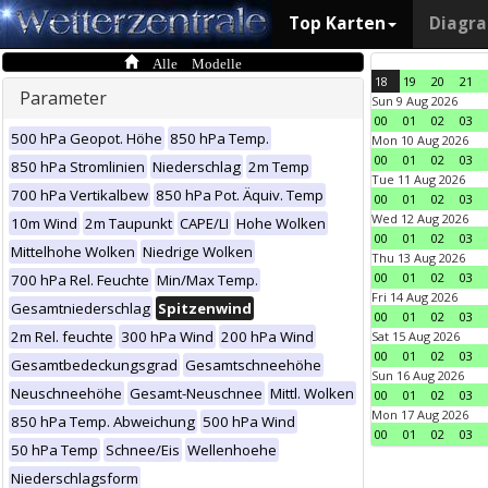
Top Karten
Diagr
Alle Modelle
18
19
20
21
Parameter
Sun 9 Aug 2026
00
01
02
03
500 hPa Geopot. Höhe
850 hPa Temp.
Mon 10 Aug 2026
00
01
02
03
850 hPa Stromlinien
Niederschlag
2m Temp
Tue 11 Aug 2026
700 hPa Vertikalbew
850 hPa Pot. Äquiv. Temp
00
01
02
03
Wed 12 Aug 2026
10m Wind
2m Taupunkt
CAPE/LI
Hohe Wolken
00
01
02
03
Mittelhohe Wolken
Niedrige Wolken
Thu 13 Aug 2026
00
01
02
03
700 hPa Rel. Feuchte
Min/Max Temp.
Fri 14 Aug 2026
Gesamtniederschlag
Spitzenwind
00
01
02
03
2m Rel. feuchte
300 hPa Wind
200 hPa Wind
Sat 15 Aug 2026
00
01
02
03
Gesamtbedeckungsgrad
Gesamtschneehöhe
Sun 16 Aug 2026
Neuschneehöhe
Gesamt-Neuschnee
Mittl. Wolken
00
01
02
03
Mon 17 Aug 2026
850 hPa Temp. Abweichung
500 hPa Wind
00
01
02
03
50 hPa Temp
Schnee/Eis
Wellenhoehe
Niederschlagsform