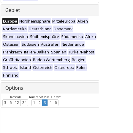
Gebiet
Europa
Nordhemisphäre
Mitteleuropa
Alpen
Nordamerika
Deutschland
Dänemark
Skandinavien
Südhemisphäre
Südamerika
Afrika
Ostasien
Südasien
Australien
Niederlande
Frankreich
Italien/Balkan
Spanien
Türkei/Nahost
Großbritannien
Baden Württemberg
Belgien
Schweiz
Island
Österreich
Osteuropa
Polen
Finnland
Options
Intervall
Number of panels in row
3
6
12
24
1
2
3
4
6