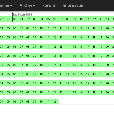
amme
Archiv
Forum
Impressum
Sat 8 Aug 2026
22
23
00
01
02
03
04
05
06
07
08
09
10
11
12
13
14
04
05
06
07
08
09
10
11
12
13
14
15
16
17
18
19
20
2
04
05
06
07
08
09
10
11
12
13
14
15
16
17
18
19
20
2
04
05
06
07
08
09
10
11
12
13
14
15
16
17
18
19
20
2
04
05
06
07
08
09
10
11
12
13
14
15
16
17
18
19
20
2
04
05
06
07
08
09
10
11
12
13
14
15
16
17
18
19
20
2
04
05
06
07
08
09
10
11
12
13
14
15
16
17
18
19
20
2
04
05
06
07
08
09
10
11
12
13
14
15
16
17
18
19
20
2
04
05
06
07
08
09
10
11
12
13
14
15
16
17
18
19
20
2
04
05
06
07
08
09
10
11
12