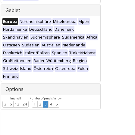
Gebiet
Europa
Nordhemisphäre
Mitteleuropa
Alpen
Nordamerika
Deutschland
Dänemark
Skandinavien
Südhemisphäre
Südamerika
Afrika
Ostasien
Südasien
Australien
Niederlande
Frankreich
Italien/Balkan
Spanien
Türkei/Nahost
Großbritannien
Baden Württemberg
Belgien
Schweiz
Island
Österreich
Osteuropa
Polen
Finnland
Options
Intervall
Number of panels in row
3
6
12
24
1
2
3
4
6