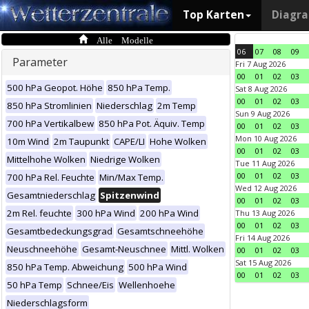
Top Karten
Diagr
Alle Modelle
06
07
08
09
Parameter
Fri 7 Aug 2026
00
01
02
03
500 hPa Geopot. Höhe
850 hPa Temp.
Sat 8 Aug 2026
00
01
02
03
850 hPa Stromlinien
Niederschlag
2m Temp
Sun 9 Aug 2026
700 hPa Vertikalbew
850 hPa Pot. Äquiv. Temp
00
01
02
03
Mon 10 Aug 2026
10m Wind
2m Taupunkt
CAPE/LI
Hohe Wolken
00
01
02
03
Mittelhohe Wolken
Niedrige Wolken
Tue 11 Aug 2026
00
01
02
03
700 hPa Rel. Feuchte
Min/Max Temp.
Wed 12 Aug 2026
Gesamtniederschlag
Spitzenwind
00
01
02
03
2m Rel. feuchte
300 hPa Wind
200 hPa Wind
Thu 13 Aug 2026
00
01
02
03
Gesamtbedeckungsgrad
Gesamtschneehöhe
Fri 14 Aug 2026
Neuschneehöhe
Gesamt-Neuschnee
Mittl. Wolken
00
01
02
03
Sat 15 Aug 2026
850 hPa Temp. Abweichung
500 hPa Wind
00
01
02
03
50 hPa Temp
Schnee/Eis
Wellenhoehe
Niederschlagsform