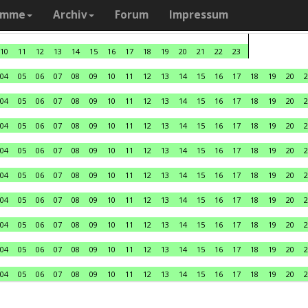
amme
Archiv
Forum
Impressum
10
11
12
13
14
15
16
17
18
19
20
21
22
23
04
05
06
07
08
09
10
11
12
13
14
15
16
17
18
19
20
2
04
05
06
07
08
09
10
11
12
13
14
15
16
17
18
19
20
2
04
05
06
07
08
09
10
11
12
13
14
15
16
17
18
19
20
2
04
05
06
07
08
09
10
11
12
13
14
15
16
17
18
19
20
2
04
05
06
07
08
09
10
11
12
13
14
15
16
17
18
19
20
2
04
05
06
07
08
09
10
11
12
13
14
15
16
17
18
19
20
2
04
05
06
07
08
09
10
11
12
13
14
15
16
17
18
19
20
2
04
05
06
07
08
09
10
11
12
13
14
15
16
17
18
19
20
2
04
05
06
07
08
09
10
11
12
13
14
15
16
17
18
19
20
2