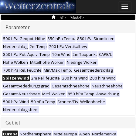
Toggle
naviga
Alle Modelle
Parameter
500 hPa Geopot. Höhe
850 hPa Temp.
850 hPa Stromlinien
Niederschlag
2m Temp
700 hPa Vertikalbew
850 hPa Pot. Äquiv. Temp
10m Wind
2m Taupunkt
CAPE/LI
Hohe Wolken
Mittelhohe Wolken
Niedrige Wolken
700 hPa Rel. Feuchte
Min/Max Temp.
Gesamtniederschlag
Spitzenwind
2m Rel. feuchte
300 hPa Wind
200 hPa Wind
Gesamtbedeckungsgrad
Gesamtschneehöhe
Neuschneehöhe
Gesamt-Neuschnee
Mittl. Wolken
850 hPa Temp. Abweichung
500 hPa Wind
50 hPa Temp
Schnee/Eis
Wellenhoehe
Niederschlagsform
Gebiet
Europa
Nordhemisphäre
Mitteleuropa
Alpen
Nordamerika