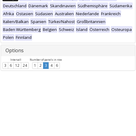
Deutschland
Dänemark
Skandinavien
Südhemisphäre
Südamerika
Afrika
Ostasien
Südasien
Australien
Niederlande
Frankreich
Italien/Balkan
Spanien
Türkei/Nahost
Großbritannien
Baden Württemberg
Belgien
Schweiz
Island
Österreich
Osteuropa
Polen
Finnland
Options
Intervall
Number of panels in row
3
6
12
24
1
2
3
4
6