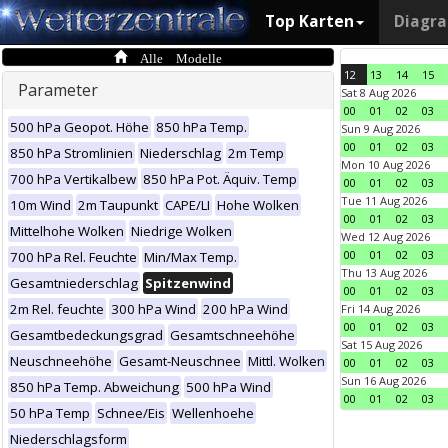
Top Karten
Diagr
Alle Modelle
12
13
14
15
Parameter
Sat 8 Aug 2026
00
01
02
03
500 hPa Geopot. Höhe
850 hPa Temp.
Sun 9 Aug 2026
00
01
02
03
850 hPa Stromlinien
Niederschlag
2m Temp
Mon 10 Aug 2026
700 hPa Vertikalbew
850 hPa Pot. Äquiv. Temp
00
01
02
03
Tue 11 Aug 2026
10m Wind
2m Taupunkt
CAPE/LI
Hohe Wolken
00
01
02
03
Mittelhohe Wolken
Niedrige Wolken
Wed 12 Aug 2026
00
01
02
03
700 hPa Rel. Feuchte
Min/Max Temp.
Thu 13 Aug 2026
Gesamtniederschlag
Spitzenwind
00
01
02
03
2m Rel. feuchte
300 hPa Wind
200 hPa Wind
Fri 14 Aug 2026
00
01
02
03
Gesamtbedeckungsgrad
Gesamtschneehöhe
Sat 15 Aug 2026
Neuschneehöhe
Gesamt-Neuschnee
Mittl. Wolken
00
01
02
03
Sun 16 Aug 2026
850 hPa Temp. Abweichung
500 hPa Wind
00
01
02
03
50 hPa Temp
Schnee/Eis
Wellenhoehe
Niederschlagsform