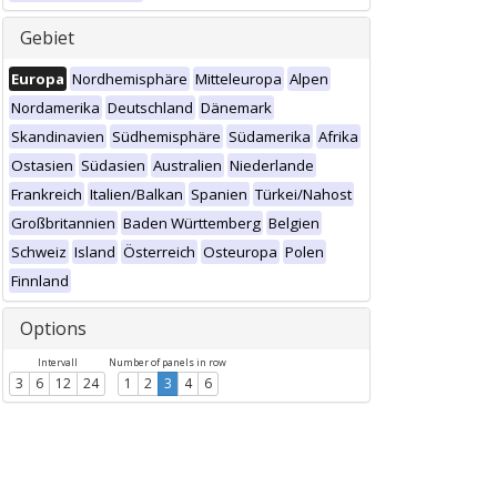
Gebiet
Europa
Nordhemisphäre
Mitteleuropa
Alpen
Nordamerika
Deutschland
Dänemark
Skandinavien
Südhemisphäre
Südamerika
Afrika
Ostasien
Südasien
Australien
Niederlande
Frankreich
Italien/Balkan
Spanien
Türkei/Nahost
Großbritannien
Baden Württemberg
Belgien
Schweiz
Island
Österreich
Osteuropa
Polen
Finnland
Options
Intervall
Number of panels in row
3
6
12
24
1
2
3
4
6