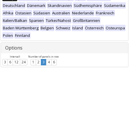
Deutschland
Dänemark
Skandinavien
Südhemisphäre
Südamerika
Afrika
Ostasien
Südasien
Australien
Niederlande
Frankreich
Italien/Balkan
Spanien
Türkei/Nahost
Großbritannien
Baden Württemberg
Belgien
Schweiz
Island
Österreich
Osteuropa
Polen
Finnland
Options
Intervall
Number of panels in row
3
6
12
24
1
2
3
4
6