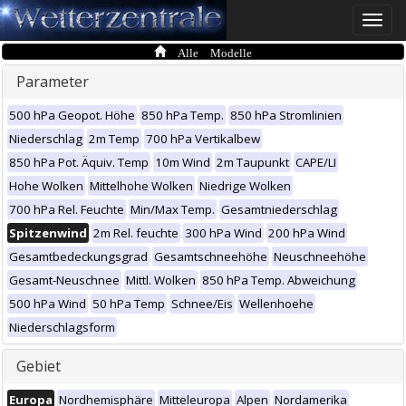
Toggle
naviga
Alle Modelle
Parameter
500 hPa Geopot. Höhe
850 hPa Temp.
850 hPa Stromlinien
Niederschlag
2m Temp
700 hPa Vertikalbew
850 hPa Pot. Äquiv. Temp
10m Wind
2m Taupunkt
CAPE/LI
Hohe Wolken
Mittelhohe Wolken
Niedrige Wolken
700 hPa Rel. Feuchte
Min/Max Temp.
Gesamtniederschlag
Spitzenwind
2m Rel. feuchte
300 hPa Wind
200 hPa Wind
Gesamtbedeckungsgrad
Gesamtschneehöhe
Neuschneehöhe
Gesamt-Neuschnee
Mittl. Wolken
850 hPa Temp. Abweichung
500 hPa Wind
50 hPa Temp
Schnee/Eis
Wellenhoehe
Niederschlagsform
Gebiet
Europa
Nordhemisphäre
Mitteleuropa
Alpen
Nordamerika