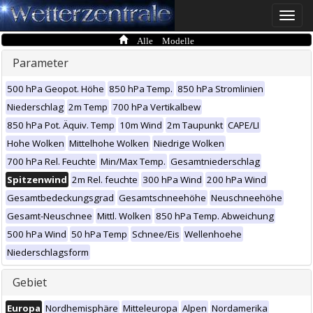
Toggle
naviga
Alle Modelle
Parameter
500 hPa Geopot. Höhe
850 hPa Temp.
850 hPa Stromlinien
Niederschlag
2m Temp
700 hPa Vertikalbew
850 hPa Pot. Äquiv. Temp
10m Wind
2m Taupunkt
CAPE/LI
Hohe Wolken
Mittelhohe Wolken
Niedrige Wolken
700 hPa Rel. Feuchte
Min/Max Temp.
Gesamtniederschlag
Spitzenwind
2m Rel. feuchte
300 hPa Wind
200 hPa Wind
Gesamtbedeckungsgrad
Gesamtschneehöhe
Neuschneehöhe
Gesamt-Neuschnee
Mittl. Wolken
850 hPa Temp. Abweichung
500 hPa Wind
50 hPa Temp
Schnee/Eis
Wellenhoehe
Niederschlagsform
Gebiet
Europa
Nordhemisphäre
Mitteleuropa
Alpen
Nordamerika