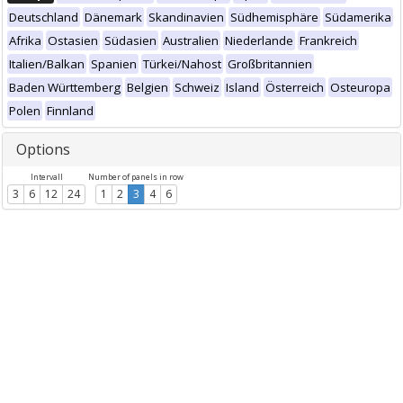
Deutschland
Dänemark
Skandinavien
Südhemisphäre
Südamerika
Afrika
Ostasien
Südasien
Australien
Niederlande
Frankreich
Italien/Balkan
Spanien
Türkei/Nahost
Großbritannien
Baden Württemberg
Belgien
Schweiz
Island
Österreich
Osteuropa
Polen
Finnland
Options
Intervall
Number of panels in row
3
6
12
24
1
2
3
4
6