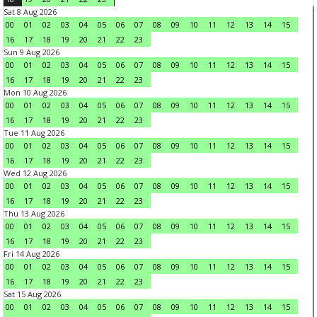
Sat 8 Aug 2026
00
01
02
03
04
05
06
07
08
09
10
11
12
13
14
15
16
17
18
19
20
21
22
23
Sun 9 Aug 2026
00
01
02
03
04
05
06
07
08
09
10
11
12
13
14
15
16
17
18
19
20
21
22
23
Mon 10 Aug 2026
00
01
02
03
04
05
06
07
08
09
10
11
12
13
14
15
16
17
18
19
20
21
22
23
Tue 11 Aug 2026
00
01
02
03
04
05
06
07
08
09
10
11
12
13
14
15
16
17
18
19
20
21
22
23
Wed 12 Aug 2026
00
01
02
03
04
05
06
07
08
09
10
11
12
13
14
15
16
17
18
19
20
21
22
23
Thu 13 Aug 2026
00
01
02
03
04
05
06
07
08
09
10
11
12
13
14
15
16
17
18
19
20
21
22
23
Fri 14 Aug 2026
00
01
02
03
04
05
06
07
08
09
10
11
12
13
14
15
16
17
18
19
20
21
22
23
Sat 15 Aug 2026
00
01
02
03
04
05
06
07
08
09
10
11
12
13
14
15