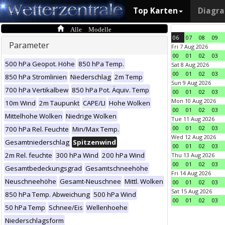
Top Karten
Diagr
Alle Modelle
06
07
08
09
Parameter
Fri 7 Aug 2026
00
01
02
03
500 hPa Geopot. Höhe
850 hPa Temp.
Sat 8 Aug 2026
00
01
02
03
850 hPa Stromlinien
Niederschlag
2m Temp
Sun 9 Aug 2026
700 hPa Vertikalbew
850 hPa Pot. Äquiv. Temp
00
01
02
03
Mon 10 Aug 2026
10m Wind
2m Taupunkt
CAPE/LI
Hohe Wolken
00
01
02
03
Mittelhohe Wolken
Niedrige Wolken
Tue 11 Aug 2026
00
01
02
03
700 hPa Rel. Feuchte
Min/Max Temp.
Wed 12 Aug 2026
Gesamtniederschlag
Spitzenwind
00
01
02
03
2m Rel. feuchte
300 hPa Wind
200 hPa Wind
Thu 13 Aug 2026
00
01
02
03
Gesamtbedeckungsgrad
Gesamtschneehöhe
Fri 14 Aug 2026
Neuschneehöhe
Gesamt-Neuschnee
Mittl. Wolken
00
01
02
03
Sat 15 Aug 2026
850 hPa Temp. Abweichung
500 hPa Wind
00
01
02
03
50 hPa Temp
Schnee/Eis
Wellenhoehe
Niederschlagsform