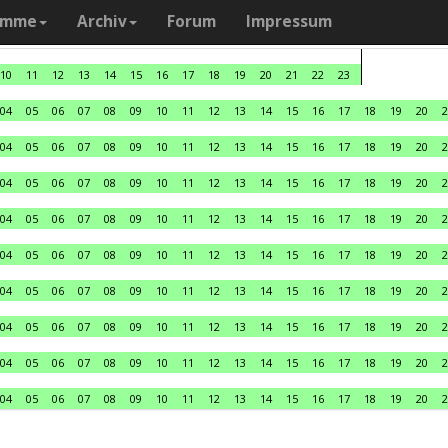
amme
Archiv
Forum
Impressum
10
11
12
13
14
15
16
17
18
19
20
21
22
23
04
05
06
07
08
09
10
11
12
13
14
15
16
17
18
19
20
2
04
05
06
07
08
09
10
11
12
13
14
15
16
17
18
19
20
2
04
05
06
07
08
09
10
11
12
13
14
15
16
17
18
19
20
2
04
05
06
07
08
09
10
11
12
13
14
15
16
17
18
19
20
2
04
05
06
07
08
09
10
11
12
13
14
15
16
17
18
19
20
2
04
05
06
07
08
09
10
11
12
13
14
15
16
17
18
19
20
2
04
05
06
07
08
09
10
11
12
13
14
15
16
17
18
19
20
2
04
05
06
07
08
09
10
11
12
13
14
15
16
17
18
19
20
2
04
05
06
07
08
09
10
11
12
13
14
15
16
17
18
19
20
2