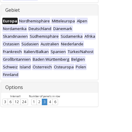
Gebiet
Europa
Nordhemisphäre
Mitteleuropa
Alpen
Nordamerika
Deutschland
Dänemark
Skandinavien
Südhemisphäre
Südamerika
Afrika
Ostasien
Südasien
Australien
Niederlande
Frankreich
Italien/Balkan
Spanien
Türkei/Nahost
Großbritannien
Baden Württemberg
Belgien
Schweiz
Island
Österreich
Osteuropa
Polen
Finnland
Options
Intervall
Number of panels in row
3
6
12
24
1
2
3
4
6