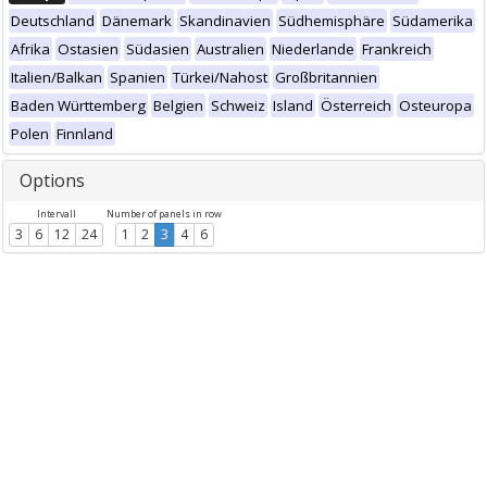
Deutschland
Dänemark
Skandinavien
Südhemisphäre
Südamerika
Afrika
Ostasien
Südasien
Australien
Niederlande
Frankreich
Italien/Balkan
Spanien
Türkei/Nahost
Großbritannien
Baden Württemberg
Belgien
Schweiz
Island
Österreich
Osteuropa
Polen
Finnland
Options
Intervall
Number of panels in row
3
6
12
24
1
2
3
4
6