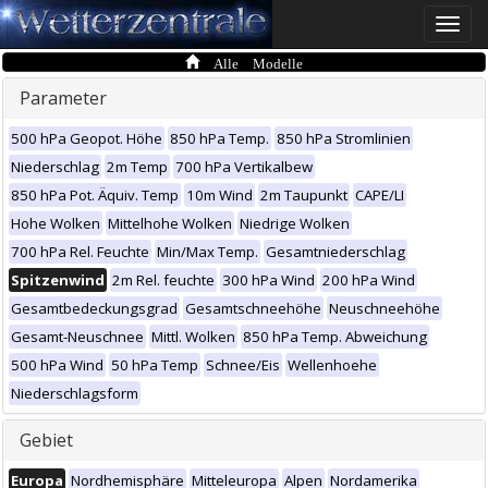
Toggle
naviga
Alle Modelle
Parameter
500 hPa Geopot. Höhe
850 hPa Temp.
850 hPa Stromlinien
Niederschlag
2m Temp
700 hPa Vertikalbew
850 hPa Pot. Äquiv. Temp
10m Wind
2m Taupunkt
CAPE/LI
Hohe Wolken
Mittelhohe Wolken
Niedrige Wolken
700 hPa Rel. Feuchte
Min/Max Temp.
Gesamtniederschlag
Spitzenwind
2m Rel. feuchte
300 hPa Wind
200 hPa Wind
Gesamtbedeckungsgrad
Gesamtschneehöhe
Neuschneehöhe
Gesamt-Neuschnee
Mittl. Wolken
850 hPa Temp. Abweichung
500 hPa Wind
50 hPa Temp
Schnee/Eis
Wellenhoehe
Niederschlagsform
Gebiet
Europa
Nordhemisphäre
Mitteleuropa
Alpen
Nordamerika