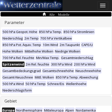
Toggle
naviga
Alle Modelle
Parameter
500 hPa Geopot. Höhe
850 hPa Temp.
850 hPa Stromlinien
Niederschlag
2m Temp
700 hPa Vertikalbew
850 hPa Pot. Äquiv. Temp
10m Wind
2m Taupunkt
CAPE/LI
Hohe Wolken
Mittelhohe Wolken
Niedrige Wolken
700 hPa Rel. Feuchte
Min/Max Temp.
Gesamtniederschlag
Spitzenwind
2m Rel. feuchte
300 hPa Wind
200 hPa Wind
Gesamtbedeckungsgrad
Gesamtschneehöhe
Neuschneehöhe
Gesamt-Neuschnee
Mittl. Wolken
850 hPa Temp. Abweichung
500 hPa Wind
50 hPa Temp
Schnee/Eis
Wellenhoehe
Niederschlagsform
Gebiet
Europa
Nordhemisphäre
Mitteleuropa
Alpen
Nordamerika