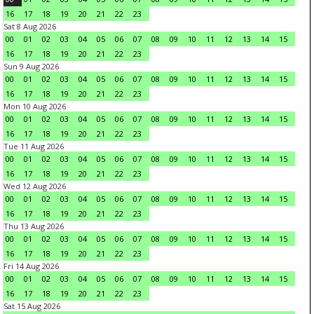
16
17
18
19
20
21
22
23
Sat 8 Aug 2026
00
01
02
03
04
05
06
07
08
09
10
11
12
13
14
15
16
17
18
19
20
21
22
23
Sun 9 Aug 2026
00
01
02
03
04
05
06
07
08
09
10
11
12
13
14
15
16
17
18
19
20
21
22
23
Mon 10 Aug 2026
00
01
02
03
04
05
06
07
08
09
10
11
12
13
14
15
16
17
18
19
20
21
22
23
Tue 11 Aug 2026
00
01
02
03
04
05
06
07
08
09
10
11
12
13
14
15
16
17
18
19
20
21
22
23
Wed 12 Aug 2026
00
01
02
03
04
05
06
07
08
09
10
11
12
13
14
15
16
17
18
19
20
21
22
23
Thu 13 Aug 2026
00
01
02
03
04
05
06
07
08
09
10
11
12
13
14
15
16
17
18
19
20
21
22
23
Fri 14 Aug 2026
00
01
02
03
04
05
06
07
08
09
10
11
12
13
14
15
16
17
18
19
20
21
22
23
Sat 15 Aug 2026