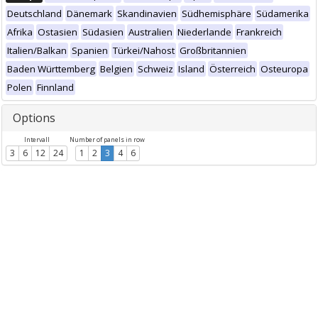
Deutschland
Dänemark
Skandinavien
Südhemisphäre
Südamerika
Afrika
Ostasien
Südasien
Australien
Niederlande
Frankreich
Italien/Balkan
Spanien
Türkei/Nahost
Großbritannien
Baden Württemberg
Belgien
Schweiz
Island
Österreich
Osteuropa
Polen
Finnland
Options
Intervall
Number of panels in row
3
6
12
24
1
2
3
4
6