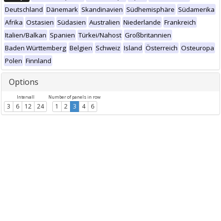
Deutschland
Dänemark
Skandinavien
Südhemisphäre
Südamerika
Afrika
Ostasien
Südasien
Australien
Niederlande
Frankreich
Italien/Balkan
Spanien
Türkei/Nahost
Großbritannien
Baden Württemberg
Belgien
Schweiz
Island
Österreich
Osteuropa
Polen
Finnland
Options
Intervall
Number of panels in row
3
6
12
24
1
2
3
4
6