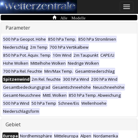
Toggle
naviga
Alle Modelle
Parameter
500 hPa Geopot. Höhe
850 hPa Temp.
850 hPa Stromlinien
Niederschlag
2m Temp
700 hPa Vertikalbew
850 hPa Pot. Äquiv. Temp
10m Wind
2m Taupunkt
CAPE/LI
Hohe Wolken
Mittelhohe Wolken
Niedrige Wolken
700 hPa Rel. Feuchte
Min/Max Temp.
Gesamtniederschlag
Spitzenwind
2m Rel. feuchte
300 hPa Wind
200 hPa Wind
Gesamtbedeckungsgrad
Gesamtschneehöhe
Neuschneehöhe
Gesamt-Neuschnee
Mittl. Wolken
850 hPa Temp. Abweichung
500 hPa Wind
50 hPa Temp
Schnee/Eis
Wellenhoehe
Niederschlagsform
Gebiet
Europa
Nordhemisphäre
Mitteleuropa
Alpen
Nordamerika