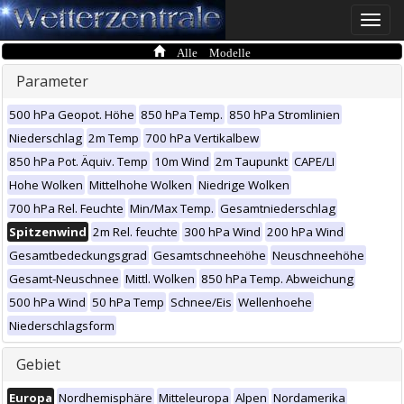
Toggle
naviga
Alle Modelle
Parameter
500 hPa Geopot. Höhe
850 hPa Temp.
850 hPa Stromlinien
Niederschlag
2m Temp
700 hPa Vertikalbew
850 hPa Pot. Äquiv. Temp
10m Wind
2m Taupunkt
CAPE/LI
Hohe Wolken
Mittelhohe Wolken
Niedrige Wolken
700 hPa Rel. Feuchte
Min/Max Temp.
Gesamtniederschlag
Spitzenwind
2m Rel. feuchte
300 hPa Wind
200 hPa Wind
Gesamtbedeckungsgrad
Gesamtschneehöhe
Neuschneehöhe
Gesamt-Neuschnee
Mittl. Wolken
850 hPa Temp. Abweichung
500 hPa Wind
50 hPa Temp
Schnee/Eis
Wellenhoehe
Niederschlagsform
Gebiet
Europa
Nordhemisphäre
Mitteleuropa
Alpen
Nordamerika