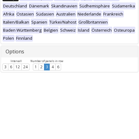
Deutschland
Dänemark
Skandinavien
Südhemisphäre
Südamerika
Afrika
Ostasien
Südasien
Australien
Niederlande
Frankreich
Italien/Balkan
Spanien
Türkei/Nahost
Großbritannien
Baden Württemberg
Belgien
Schweiz
Island
Österreich
Osteuropa
Polen
Finnland
Options
Intervall
Number of panels in row
3
6
12
24
1
2
3
4
6