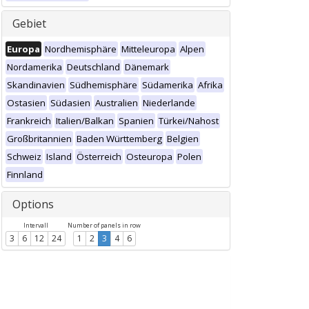
Gebiet
Europa
Nordhemisphäre
Mitteleuropa
Alpen
Nordamerika
Deutschland
Dänemark
Skandinavien
Südhemisphäre
Südamerika
Afrika
Ostasien
Südasien
Australien
Niederlande
Frankreich
Italien/Balkan
Spanien
Türkei/Nahost
Großbritannien
Baden Württemberg
Belgien
Schweiz
Island
Österreich
Osteuropa
Polen
Finnland
Options
Intervall
Number of panels in row
3
6
12
24
1
2
3
4
6