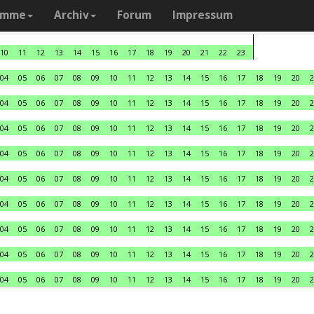
amme
Archiv
Forum
Impressum
10
11
12
13
14
15
16
17
18
19
20
21
22
23
04
05
06
07
08
09
10
11
12
13
14
15
16
17
18
19
20
2
04
05
06
07
08
09
10
11
12
13
14
15
16
17
18
19
20
2
04
05
06
07
08
09
10
11
12
13
14
15
16
17
18
19
20
2
04
05
06
07
08
09
10
11
12
13
14
15
16
17
18
19
20
2
04
05
06
07
08
09
10
11
12
13
14
15
16
17
18
19
20
2
04
05
06
07
08
09
10
11
12
13
14
15
16
17
18
19
20
2
04
05
06
07
08
09
10
11
12
13
14
15
16
17
18
19
20
2
04
05
06
07
08
09
10
11
12
13
14
15
16
17
18
19
20
2
04
05
06
07
08
09
10
11
12
13
14
15
16
17
18
19
20
2