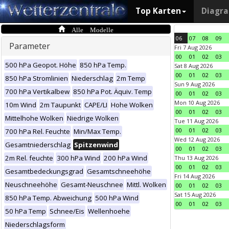
Top Karten
Diagr
Alle Modelle
06
07
08
09
Parameter
Fri 7 Aug 2026
00
01
02
03
500 hPa Geopot. Höhe
850 hPa Temp.
Sat 8 Aug 2026
00
01
02
03
850 hPa Stromlinien
Niederschlag
2m Temp
Sun 9 Aug 2026
700 hPa Vertikalbew
850 hPa Pot. Äquiv. Temp
00
01
02
03
Mon 10 Aug 2026
10m Wind
2m Taupunkt
CAPE/LI
Hohe Wolken
00
01
02
03
Mittelhohe Wolken
Niedrige Wolken
Tue 11 Aug 2026
00
01
02
03
700 hPa Rel. Feuchte
Min/Max Temp.
Wed 12 Aug 2026
Gesamtniederschlag
Spitzenwind
00
01
02
03
2m Rel. feuchte
300 hPa Wind
200 hPa Wind
Thu 13 Aug 2026
00
01
02
03
Gesamtbedeckungsgrad
Gesamtschneehöhe
Fri 14 Aug 2026
Neuschneehöhe
Gesamt-Neuschnee
Mittl. Wolken
00
01
02
03
Sat 15 Aug 2026
850 hPa Temp. Abweichung
500 hPa Wind
00
01
02
03
50 hPa Temp
Schnee/Eis
Wellenhoehe
Niederschlagsform