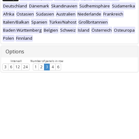
Deutschland
Dänemark
Skandinavien
Südhemisphäre
Südamerika
Afrika
Ostasien
Südasien
Australien
Niederlande
Frankreich
Italien/Balkan
Spanien
Türkei/Nahost
Großbritannien
Baden Württemberg
Belgien
Schweiz
Island
Österreich
Osteuropa
Polen
Finnland
Options
Intervall
Number of panels in row
3
6
12
24
1
2
3
4
6