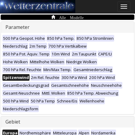
Toggle
naviga
Alle Modelle
Parameter
500 hPa Geopot. Höhe
850 hPa Temp.
850 hPa Stromlinien
Niederschlag
2m Temp
700 hPa Vertikalbew
850 hPa Pot. Äquiv. Temp
10m Wind
2m Taupunkt
CAPE/LI
Hohe Wolken
Mittelhohe Wolken
Niedrige Wolken
700 hPa Rel. Feuchte
Min/Max Temp.
Gesamtniederschlag
Spitzenwind
2m Rel. feuchte
300 hPa Wind
200 hPa Wind
Gesamtbedeckungsgrad
Gesamtschneehöhe
Neuschneehöhe
Gesamt-Neuschnee
Mittl. Wolken
850 hPa Temp. Abweichung
500 hPa Wind
50 hPa Temp
Schnee/Eis
Wellenhoehe
Niederschlagsform
Gebiet
Europa
Nordhemisphäre
Mitteleuropa
Alpen
Nordamerika