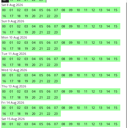
Sat 8 Aug 2026
00
01
02
03
04
05
06
07
08
09
10
11
12
13
14
15
16
17
18
19
20
21
22
23
Sun 9 Aug 2026
00
01
02
03
04
05
06
07
08
09
10
11
12
13
14
15
16
17
18
19
20
21
22
23
Mon 10 Aug 2026
00
01
02
03
04
05
06
07
08
09
10
11
12
13
14
15
16
17
18
19
20
21
22
23
Tue 11 Aug 2026
00
01
02
03
04
05
06
07
08
09
10
11
12
13
14
15
16
17
18
19
20
21
22
23
Wed 12 Aug 2026
00
01
02
03
04
05
06
07
08
09
10
11
12
13
14
15
16
17
18
19
20
21
22
23
Thu 13 Aug 2026
00
01
02
03
04
05
06
07
08
09
10
11
12
13
14
15
16
17
18
19
20
21
22
23
Fri 14 Aug 2026
00
01
02
03
04
05
06
07
08
09
10
11
12
13
14
15
16
17
18
19
20
21
22
23
Sat 15 Aug 2026
00
01
02
03
04
05
06
07
08
09
10
11
12
13
14
15