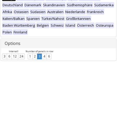
Deutschland
Dänemark
Skandinavien
Südhemisphäre
Südamerika
Afrika
Ostasien
Südasien
Australien
Niederlande
Frankreich
Italien/Balkan
Spanien
Türkei/Nahost
Großbritannien
Baden Württemberg
Belgien
Schweiz
Island
Österreich
Osteuropa
Polen
Finnland
Options
Intervall
Number of panels in row
3
6
12
24
1
2
3
4
6