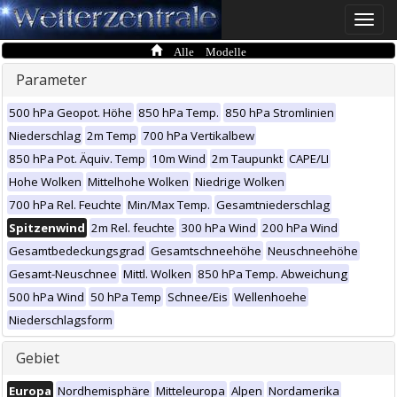
Toggle
naviga
Alle Modelle
Parameter
500 hPa Geopot. Höhe
850 hPa Temp.
850 hPa Stromlinien
Niederschlag
2m Temp
700 hPa Vertikalbew
850 hPa Pot. Äquiv. Temp
10m Wind
2m Taupunkt
CAPE/LI
Hohe Wolken
Mittelhohe Wolken
Niedrige Wolken
700 hPa Rel. Feuchte
Min/Max Temp.
Gesamtniederschlag
Spitzenwind
2m Rel. feuchte
300 hPa Wind
200 hPa Wind
Gesamtbedeckungsgrad
Gesamtschneehöhe
Neuschneehöhe
Gesamt-Neuschnee
Mittl. Wolken
850 hPa Temp. Abweichung
500 hPa Wind
50 hPa Temp
Schnee/Eis
Wellenhoehe
Niederschlagsform
Gebiet
Europa
Nordhemisphäre
Mitteleuropa
Alpen
Nordamerika