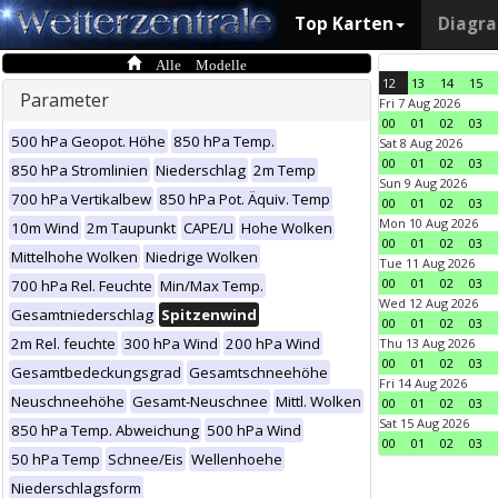
Top Karten
Diagr
Alle Modelle
12
13
14
15
Parameter
Fri 7 Aug 2026
00
01
02
03
500 hPa Geopot. Höhe
850 hPa Temp.
Sat 8 Aug 2026
00
01
02
03
850 hPa Stromlinien
Niederschlag
2m Temp
Sun 9 Aug 2026
700 hPa Vertikalbew
850 hPa Pot. Äquiv. Temp
00
01
02
03
Mon 10 Aug 2026
10m Wind
2m Taupunkt
CAPE/LI
Hohe Wolken
00
01
02
03
Mittelhohe Wolken
Niedrige Wolken
Tue 11 Aug 2026
00
01
02
03
700 hPa Rel. Feuchte
Min/Max Temp.
Wed 12 Aug 2026
Gesamtniederschlag
Spitzenwind
00
01
02
03
2m Rel. feuchte
300 hPa Wind
200 hPa Wind
Thu 13 Aug 2026
00
01
02
03
Gesamtbedeckungsgrad
Gesamtschneehöhe
Fri 14 Aug 2026
Neuschneehöhe
Gesamt-Neuschnee
Mittl. Wolken
00
01
02
03
Sat 15 Aug 2026
850 hPa Temp. Abweichung
500 hPa Wind
00
01
02
03
50 hPa Temp
Schnee/Eis
Wellenhoehe
Niederschlagsform