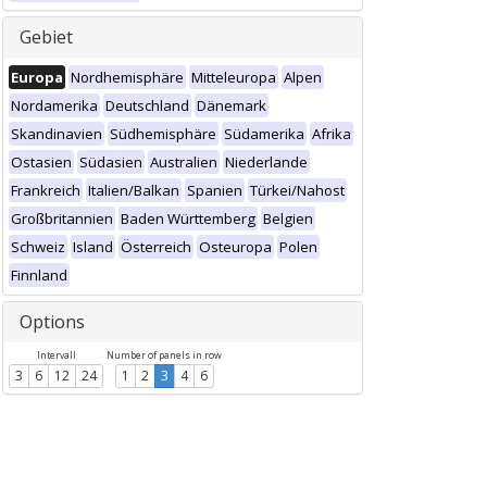
Gebiet
Europa
Nordhemisphäre
Mitteleuropa
Alpen
Nordamerika
Deutschland
Dänemark
Skandinavien
Südhemisphäre
Südamerika
Afrika
Ostasien
Südasien
Australien
Niederlande
Frankreich
Italien/Balkan
Spanien
Türkei/Nahost
Großbritannien
Baden Württemberg
Belgien
Schweiz
Island
Österreich
Osteuropa
Polen
Finnland
Options
Intervall
Number of panels in row
3
6
12
24
1
2
3
4
6