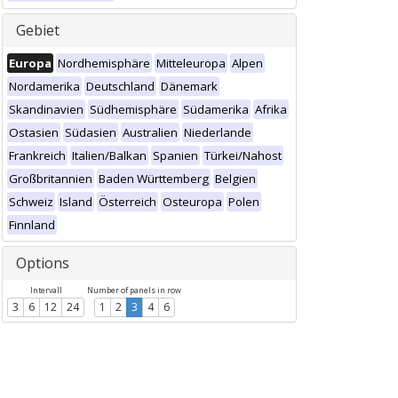
Gebiet
Europa
Nordhemisphäre
Mitteleuropa
Alpen
Nordamerika
Deutschland
Dänemark
Skandinavien
Südhemisphäre
Südamerika
Afrika
Ostasien
Südasien
Australien
Niederlande
Frankreich
Italien/Balkan
Spanien
Türkei/Nahost
Großbritannien
Baden Württemberg
Belgien
Schweiz
Island
Österreich
Osteuropa
Polen
Finnland
Options
Intervall
Number of panels in row
3
6
12
24
1
2
3
4
6