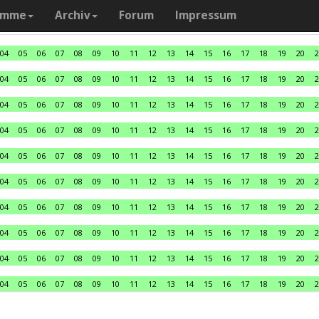
amme
Archiv
Forum
Impressum
04
05
06
07
08
09
10
11
12
13
14
15
16
17
18
19
20
2
04
05
06
07
08
09
10
11
12
13
14
15
16
17
18
19
20
2
04
05
06
07
08
09
10
11
12
13
14
15
16
17
18
19
20
2
04
05
06
07
08
09
10
11
12
13
14
15
16
17
18
19
20
2
04
05
06
07
08
09
10
11
12
13
14
15
16
17
18
19
20
2
04
05
06
07
08
09
10
11
12
13
14
15
16
17
18
19
20
2
04
05
06
07
08
09
10
11
12
13
14
15
16
17
18
19
20
2
04
05
06
07
08
09
10
11
12
13
14
15
16
17
18
19
20
2
04
05
06
07
08
09
10
11
12
13
14
15
16
17
18
19
20
2
04
05
06
07
08
09
10
11
12
13
14
15
16
17
18
19
20
2