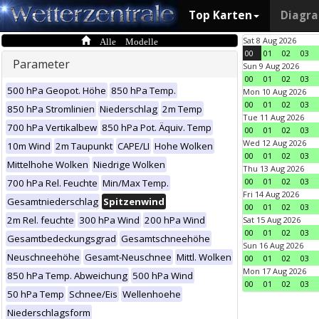
Top Karten
Diagr
Alle Modelle
Sat 8 Aug 2026
00
01
02
03
Parameter
Sun 9 Aug 2026
00
01
02
03
500 hPa Geopot. Höhe
850 hPa Temp.
Mon 10 Aug 2026
00
01
02
03
850 hPa Stromlinien
Niederschlag
2m Temp
Tue 11 Aug 2026
700 hPa Vertikalbew
850 hPa Pot. Äquiv. Temp
00
01
02
03
Wed 12 Aug 2026
10m Wind
2m Taupunkt
CAPE/LI
Hohe Wolken
00
01
02
03
Mittelhohe Wolken
Niedrige Wolken
Thu 13 Aug 2026
00
01
02
03
700 hPa Rel. Feuchte
Min/Max Temp.
Fri 14 Aug 2026
Gesamtniederschlag
Spitzenwind
00
01
02
03
2m Rel. feuchte
300 hPa Wind
200 hPa Wind
Sat 15 Aug 2026
00
01
02
03
Gesamtbedeckungsgrad
Gesamtschneehöhe
Sun 16 Aug 2026
Neuschneehöhe
Gesamt-Neuschnee
Mittl. Wolken
00
01
02
03
Mon 17 Aug 2026
850 hPa Temp. Abweichung
500 hPa Wind
00
01
02
03
50 hPa Temp
Schnee/Eis
Wellenhoehe
Niederschlagsform