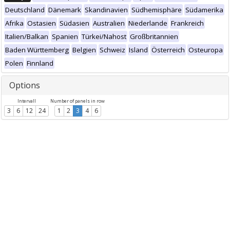
Deutschland
Dänemark
Skandinavien
Südhemisphäre
Südamerika
Afrika
Ostasien
Südasien
Australien
Niederlande
Frankreich
Italien/Balkan
Spanien
Türkei/Nahost
Großbritannien
Baden Württemberg
Belgien
Schweiz
Island
Österreich
Osteuropa
Polen
Finnland
Options
Intervall
Number of panels in row
3
6
12
24
1
2
3
4
6