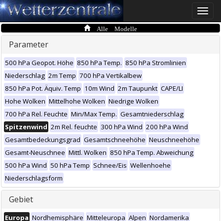
Toggle
naviga
Alle Modelle
Parameter
500 hPa Geopot. Höhe
850 hPa Temp.
850 hPa Stromlinien
Niederschlag
2m Temp
700 hPa Vertikalbew
850 hPa Pot. Äquiv. Temp
10m Wind
2m Taupunkt
CAPE/LI
Hohe Wolken
Mittelhohe Wolken
Niedrige Wolken
700 hPa Rel. Feuchte
Min/Max Temp.
Gesamtniederschlag
Spitzenwind
2m Rel. feuchte
300 hPa Wind
200 hPa Wind
Gesamtbedeckungsgrad
Gesamtschneehöhe
Neuschneehöhe
Gesamt-Neuschnee
Mittl. Wolken
850 hPa Temp. Abweichung
500 hPa Wind
50 hPa Temp
Schnee/Eis
Wellenhoehe
Niederschlagsform
Gebiet
Europa
Nordhemisphäre
Mitteleuropa
Alpen
Nordamerika