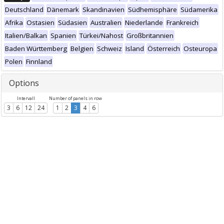
Deutschland
Dänemark
Skandinavien
Südhemisphäre
Südamerika
Afrika
Ostasien
Südasien
Australien
Niederlande
Frankreich
Italien/Balkan
Spanien
Türkei/Nahost
Großbritannien
Baden Württemberg
Belgien
Schweiz
Island
Österreich
Osteuropa
Polen
Finnland
Options
Intervall
Number of panels in row
3
6
12
24
1
2
3
4
6