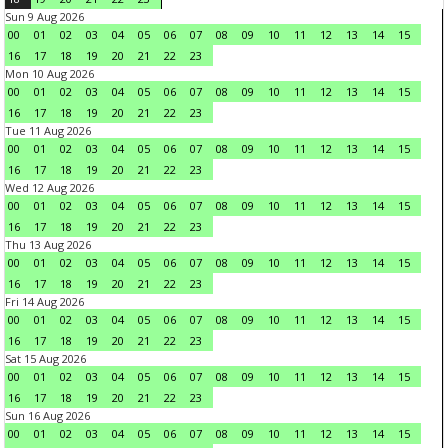
Sun 9 Aug 2026
00
01
02
03
04
05
06
07
08
09
10
11
12
13
14
15
16
17
18
19
20
21
22
23
Mon 10 Aug 2026
00
01
02
03
04
05
06
07
08
09
10
11
12
13
14
15
16
17
18
19
20
21
22
23
Tue 11 Aug 2026
00
01
02
03
04
05
06
07
08
09
10
11
12
13
14
15
16
17
18
19
20
21
22
23
Wed 12 Aug 2026
00
01
02
03
04
05
06
07
08
09
10
11
12
13
14
15
16
17
18
19
20
21
22
23
Thu 13 Aug 2026
00
01
02
03
04
05
06
07
08
09
10
11
12
13
14
15
16
17
18
19
20
21
22
23
Fri 14 Aug 2026
00
01
02
03
04
05
06
07
08
09
10
11
12
13
14
15
16
17
18
19
20
21
22
23
Sat 15 Aug 2026
00
01
02
03
04
05
06
07
08
09
10
11
12
13
14
15
16
17
18
19
20
21
22
23
Sun 16 Aug 2026
00
01
02
03
04
05
06
07
08
09
10
11
12
13
14
15