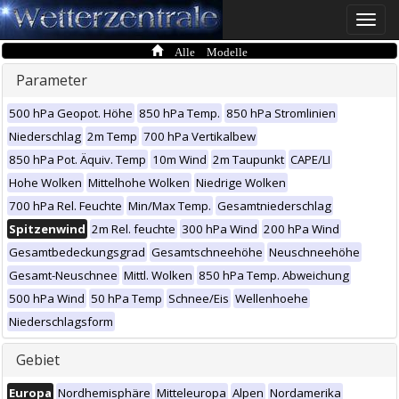
Toggle
naviga
Alle Modelle
Parameter
500 hPa Geopot. Höhe
850 hPa Temp.
850 hPa Stromlinien
Niederschlag
2m Temp
700 hPa Vertikalbew
850 hPa Pot. Äquiv. Temp
10m Wind
2m Taupunkt
CAPE/LI
Hohe Wolken
Mittelhohe Wolken
Niedrige Wolken
700 hPa Rel. Feuchte
Min/Max Temp.
Gesamtniederschlag
Spitzenwind
2m Rel. feuchte
300 hPa Wind
200 hPa Wind
Gesamtbedeckungsgrad
Gesamtschneehöhe
Neuschneehöhe
Gesamt-Neuschnee
Mittl. Wolken
850 hPa Temp. Abweichung
500 hPa Wind
50 hPa Temp
Schnee/Eis
Wellenhoehe
Niederschlagsform
Gebiet
Europa
Nordhemisphäre
Mitteleuropa
Alpen
Nordamerika