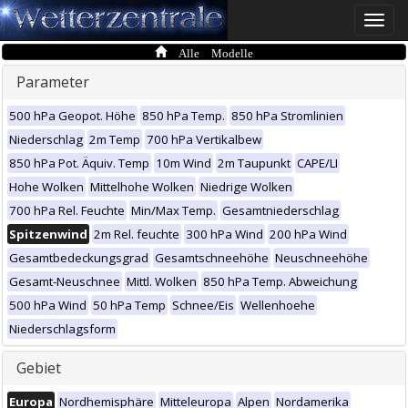
Toggle
naviga
Alle Modelle
Parameter
500 hPa Geopot. Höhe
850 hPa Temp.
850 hPa Stromlinien
Niederschlag
2m Temp
700 hPa Vertikalbew
850 hPa Pot. Äquiv. Temp
10m Wind
2m Taupunkt
CAPE/LI
Hohe Wolken
Mittelhohe Wolken
Niedrige Wolken
700 hPa Rel. Feuchte
Min/Max Temp.
Gesamtniederschlag
Spitzenwind
2m Rel. feuchte
300 hPa Wind
200 hPa Wind
Gesamtbedeckungsgrad
Gesamtschneehöhe
Neuschneehöhe
Gesamt-Neuschnee
Mittl. Wolken
850 hPa Temp. Abweichung
500 hPa Wind
50 hPa Temp
Schnee/Eis
Wellenhoehe
Niederschlagsform
Gebiet
Europa
Nordhemisphäre
Mitteleuropa
Alpen
Nordamerika