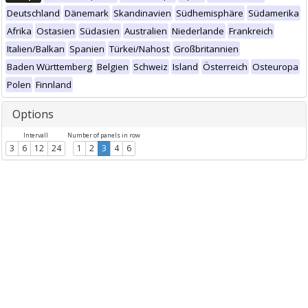
Deutschland
Dänemark
Skandinavien
Südhemisphäre
Südamerika
Afrika
Ostasien
Südasien
Australien
Niederlande
Frankreich
Italien/Balkan
Spanien
Türkei/Nahost
Großbritannien
Baden Württemberg
Belgien
Schweiz
Island
Österreich
Osteuropa
Polen
Finnland
Options
Intervall
Number of panels in row
3
6
12
24
1
2
3
4
6