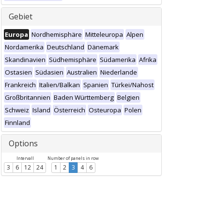
Gebiet
Europa
Nordhemisphäre
Mitteleuropa
Alpen
Nordamerika
Deutschland
Dänemark
Skandinavien
Südhemisphäre
Südamerika
Afrika
Ostasien
Südasien
Australien
Niederlande
Frankreich
Italien/Balkan
Spanien
Türkei/Nahost
Großbritannien
Baden Württemberg
Belgien
Schweiz
Island
Österreich
Osteuropa
Polen
Finnland
Options
Intervall
Number of panels in row
3
6
12
24
1
2
3
4
6