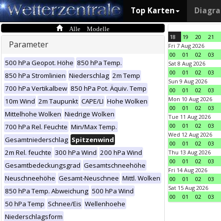
Top Karten
Diagr
Alle Modelle
18
19
20
21
Parameter
Fri 7 Aug 2026
00
01
02
03
500 hPa Geopot. Höhe
850 hPa Temp.
Sat 8 Aug 2026
00
01
02
03
850 hPa Stromlinien
Niederschlag
2m Temp
Sun 9 Aug 2026
700 hPa Vertikalbew
850 hPa Pot. Äquiv. Temp
00
01
02
03
Mon 10 Aug 2026
10m Wind
2m Taupunkt
CAPE/LI
Hohe Wolken
00
01
02
03
Mittelhohe Wolken
Niedrige Wolken
Tue 11 Aug 2026
00
01
02
03
700 hPa Rel. Feuchte
Min/Max Temp.
Wed 12 Aug 2026
Gesamtniederschlag
Spitzenwind
00
01
02
03
2m Rel. feuchte
300 hPa Wind
200 hPa Wind
Thu 13 Aug 2026
00
01
02
03
Gesamtbedeckungsgrad
Gesamtschneehöhe
Fri 14 Aug 2026
Neuschneehöhe
Gesamt-Neuschnee
Mittl. Wolken
00
01
02
03
Sat 15 Aug 2026
850 hPa Temp. Abweichung
500 hPa Wind
00
01
02
03
50 hPa Temp
Schnee/Eis
Wellenhoehe
Niederschlagsform