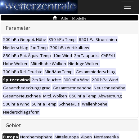
Toggle
naviga
Alle Modelle
Parameter
500 hPa Geopot. Höhe
850 hPa Temp.
850 hPa Stromlinien
Niederschlag
2m Temp
700 hPa Vertikalbew
850 hPa Pot. Äquiv. Temp
10m Wind
2m Taupunkt
CAPE/LI
Hohe Wolken
Mittelhohe Wolken
Niedrige Wolken
700 hPa Rel. Feuchte
Min/Max Temp.
Gesamtniederschlag
Spitzenwind
2m Rel. feuchte
300 hPa Wind
200 hPa Wind
Gesamtbedeckungsgrad
Gesamtschneehöhe
Neuschneehöhe
Gesamt-Neuschnee
Mittl. Wolken
850 hPa Temp. Abweichung
500 hPa Wind
50 hPa Temp
Schnee/Eis
Wellenhoehe
Niederschlagsform
Gebiet
Europa
Nordhemisphäre
Mitteleuropa
Alpen
Nordamerika