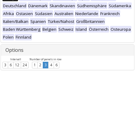
Deutschland
Dänemark
Skandinavien
Südhemisphäre
Südamerika
Afrika
Ostasien
Südasien
Australien
Niederlande
Frankreich
Italien/Balkan
Spanien
Türkei/Nahost
Großbritannien
Baden Württemberg
Belgien
Schweiz
Island
Österreich
Osteuropa
Polen
Finnland
Options
Intervall
Number of panels in row
3
6
12
24
1
2
3
4
6