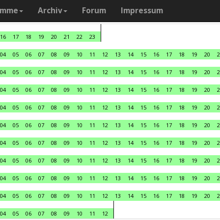
amme
Archiv
Forum
Impressum
16
17
18
19
20
21
22
23
04
05
06
07
08
09
10
11
12
13
14
15
16
17
18
19
20
2
04
05
06
07
08
09
10
11
12
13
14
15
16
17
18
19
20
2
04
05
06
07
08
09
10
11
12
13
14
15
16
17
18
19
20
2
04
05
06
07
08
09
10
11
12
13
14
15
16
17
18
19
20
2
04
05
06
07
08
09
10
11
12
13
14
15
16
17
18
19
20
2
04
05
06
07
08
09
10
11
12
13
14
15
16
17
18
19
20
2
04
05
06
07
08
09
10
11
12
13
14
15
16
17
18
19
20
2
04
05
06
07
08
09
10
11
12
13
14
15
16
17
18
19
20
2
04
05
06
07
08
09
10
11
12
13
14
15
16
17
18
19
20
2
04
05
06
07
08
09
10
11
12