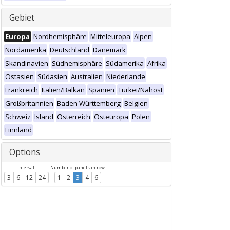
Gebiet
Europa
Nordhemisphäre
Mitteleuropa
Alpen
Nordamerika
Deutschland
Dänemark
Skandinavien
Südhemisphäre
Südamerika
Afrika
Ostasien
Südasien
Australien
Niederlande
Frankreich
Italien/Balkan
Spanien
Türkei/Nahost
Großbritannien
Baden Württemberg
Belgien
Schweiz
Island
Österreich
Osteuropa
Polen
Finnland
Options
Intervall
Number of panels in row
3
6
12
24
1
2
3
4
6