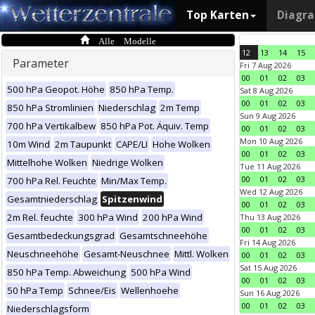
Top Karten
Diagr
Alle Modelle
12
13
14
15
Parameter
Fri 7 Aug 2026
00
01
02
03
500 hPa Geopot. Höhe
850 hPa Temp.
Sat 8 Aug 2026
00
01
02
03
850 hPa Stromlinien
Niederschlag
2m Temp
Sun 9 Aug 2026
700 hPa Vertikalbew
850 hPa Pot. Äquiv. Temp
00
01
02
03
Mon 10 Aug 2026
10m Wind
2m Taupunkt
CAPE/LI
Hohe Wolken
00
01
02
03
Mittelhohe Wolken
Niedrige Wolken
Tue 11 Aug 2026
00
01
02
03
700 hPa Rel. Feuchte
Min/Max Temp.
Wed 12 Aug 2026
Gesamtniederschlag
Spitzenwind
00
01
02
03
2m Rel. feuchte
300 hPa Wind
200 hPa Wind
Thu 13 Aug 2026
00
01
02
03
Gesamtbedeckungsgrad
Gesamtschneehöhe
Fri 14 Aug 2026
Neuschneehöhe
Gesamt-Neuschnee
Mittl. Wolken
00
01
02
03
Sat 15 Aug 2026
850 hPa Temp. Abweichung
500 hPa Wind
00
01
02
03
50 hPa Temp
Schnee/Eis
Wellenhoehe
Sun 16 Aug 2026
00
01
02
03
Niederschlagsform