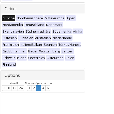
Gebiet
Europa
Nordhemisphäre
Mitteleuropa
Alpen
Nordamerika
Deutschland
Dänemark
Skandinavien
Südhemisphäre
Südamerika
Afrika
Ostasien
Südasien
Australien
Niederlande
Frankreich
Italien/Balkan
Spanien
Türkei/Nahost
Großbritannien
Baden Württemberg
Belgien
Schweiz
Island
Österreich
Osteuropa
Polen
Finnland
Options
Intervall
Number of panels in row
3
6
12
24
1
2
3
4
6