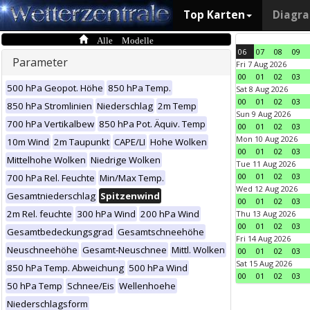
Top Karten
Diagr
Alle Modelle
06
07
08
09
Parameter
Fri 7 Aug 2026
00
01
02
03
500 hPa Geopot. Höhe
850 hPa Temp.
Sat 8 Aug 2026
00
01
02
03
850 hPa Stromlinien
Niederschlag
2m Temp
Sun 9 Aug 2026
700 hPa Vertikalbew
850 hPa Pot. Äquiv. Temp
00
01
02
03
Mon 10 Aug 2026
10m Wind
2m Taupunkt
CAPE/LI
Hohe Wolken
00
01
02
03
Mittelhohe Wolken
Niedrige Wolken
Tue 11 Aug 2026
00
01
02
03
700 hPa Rel. Feuchte
Min/Max Temp.
Wed 12 Aug 2026
Gesamtniederschlag
Spitzenwind
00
01
02
03
2m Rel. feuchte
300 hPa Wind
200 hPa Wind
Thu 13 Aug 2026
00
01
02
03
Gesamtbedeckungsgrad
Gesamtschneehöhe
Fri 14 Aug 2026
Neuschneehöhe
Gesamt-Neuschnee
Mittl. Wolken
00
01
02
03
Sat 15 Aug 2026
850 hPa Temp. Abweichung
500 hPa Wind
00
01
02
03
50 hPa Temp
Schnee/Eis
Wellenhoehe
Niederschlagsform