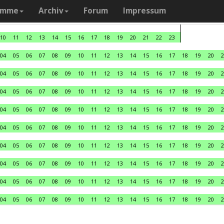
amme
Archiv
Forum
Impressum
10
11
12
13
14
15
16
17
18
19
20
21
22
23
04
05
06
07
08
09
10
11
12
13
14
15
16
17
18
19
20
2
04
05
06
07
08
09
10
11
12
13
14
15
16
17
18
19
20
2
04
05
06
07
08
09
10
11
12
13
14
15
16
17
18
19
20
2
04
05
06
07
08
09
10
11
12
13
14
15
16
17
18
19
20
2
04
05
06
07
08
09
10
11
12
13
14
15
16
17
18
19
20
2
04
05
06
07
08
09
10
11
12
13
14
15
16
17
18
19
20
2
04
05
06
07
08
09
10
11
12
13
14
15
16
17
18
19
20
2
04
05
06
07
08
09
10
11
12
13
14
15
16
17
18
19
20
2
04
05
06
07
08
09
10
11
12
13
14
15
16
17
18
19
20
2