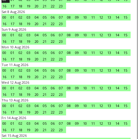
16
17
18
19
20
21
22
23
Sat 8 Aug 2026
00
01
02
03
04
05
06
07
08
09
10
11
12
13
14
15
16
17
18
19
20
21
22
23
Sun 9 Aug 2026
00
01
02
03
04
05
06
07
08
09
10
11
12
13
14
15
16
17
18
19
20
21
22
23
Mon 10 Aug 2026
00
01
02
03
04
05
06
07
08
09
10
11
12
13
14
15
16
17
18
19
20
21
22
23
Tue 11 Aug 2026
00
01
02
03
04
05
06
07
08
09
10
11
12
13
14
15
16
17
18
19
20
21
22
23
Wed 12 Aug 2026
00
01
02
03
04
05
06
07
08
09
10
11
12
13
14
15
16
17
18
19
20
21
22
23
Thu 13 Aug 2026
00
01
02
03
04
05
06
07
08
09
10
11
12
13
14
15
16
17
18
19
20
21
22
23
Fri 14 Aug 2026
00
01
02
03
04
05
06
07
08
09
10
11
12
13
14
15
16
17
18
19
20
21
22
23
Sat 15 Aug 2026