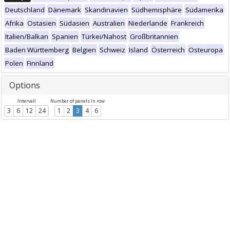
Deutschland
Dänemark
Skandinavien
Südhemisphäre
Südamerika
Afrika
Ostasien
Südasien
Australien
Niederlande
Frankreich
Italien/Balkan
Spanien
Türkei/Nahost
Großbritannien
Baden Württemberg
Belgien
Schweiz
Island
Österreich
Osteuropa
Polen
Finnland
Options
Intervall
Number of panels in row
3
6
12
24
1
2
3
4
6