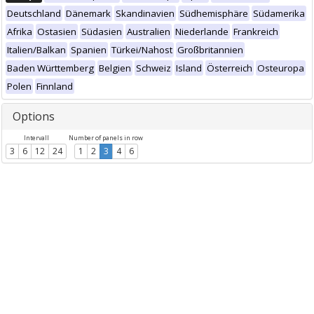
Deutschland
Dänemark
Skandinavien
Südhemisphäre
Südamerika
Afrika
Ostasien
Südasien
Australien
Niederlande
Frankreich
Italien/Balkan
Spanien
Türkei/Nahost
Großbritannien
Baden Württemberg
Belgien
Schweiz
Island
Österreich
Osteuropa
Polen
Finnland
Options
Intervall
Number of panels in row
3
6
12
24
1
2
3
4
6