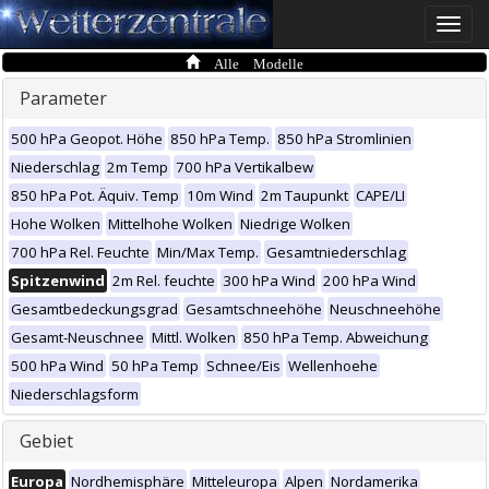
Toggle
naviga
Alle Modelle
Parameter
500 hPa Geopot. Höhe
850 hPa Temp.
850 hPa Stromlinien
Niederschlag
2m Temp
700 hPa Vertikalbew
850 hPa Pot. Äquiv. Temp
10m Wind
2m Taupunkt
CAPE/LI
Hohe Wolken
Mittelhohe Wolken
Niedrige Wolken
700 hPa Rel. Feuchte
Min/Max Temp.
Gesamtniederschlag
Spitzenwind
2m Rel. feuchte
300 hPa Wind
200 hPa Wind
Gesamtbedeckungsgrad
Gesamtschneehöhe
Neuschneehöhe
Gesamt-Neuschnee
Mittl. Wolken
850 hPa Temp. Abweichung
500 hPa Wind
50 hPa Temp
Schnee/Eis
Wellenhoehe
Niederschlagsform
Gebiet
Europa
Nordhemisphäre
Mitteleuropa
Alpen
Nordamerika