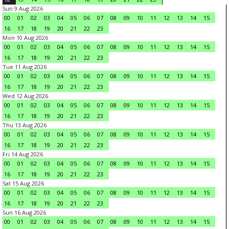
Sun 9 Aug 2026
00
01
02
03
04
05
06
07
08
09
10
11
12
13
14
15
16
17
18
19
20
21
22
23
Mon 10 Aug 2026
00
01
02
03
04
05
06
07
08
09
10
11
12
13
14
15
16
17
18
19
20
21
22
23
Tue 11 Aug 2026
00
01
02
03
04
05
06
07
08
09
10
11
12
13
14
15
16
17
18
19
20
21
22
23
Wed 12 Aug 2026
00
01
02
03
04
05
06
07
08
09
10
11
12
13
14
15
16
17
18
19
20
21
22
23
Thu 13 Aug 2026
00
01
02
03
04
05
06
07
08
09
10
11
12
13
14
15
16
17
18
19
20
21
22
23
Fri 14 Aug 2026
00
01
02
03
04
05
06
07
08
09
10
11
12
13
14
15
16
17
18
19
20
21
22
23
Sat 15 Aug 2026
00
01
02
03
04
05
06
07
08
09
10
11
12
13
14
15
16
17
18
19
20
21
22
23
Sun 16 Aug 2026
00
01
02
03
04
05
06
07
08
09
10
11
12
13
14
15