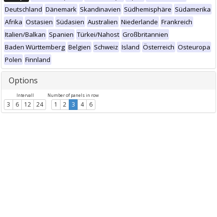
Deutschland
Dänemark
Skandinavien
Südhemisphäre
Südamerika
Afrika
Ostasien
Südasien
Australien
Niederlande
Frankreich
Italien/Balkan
Spanien
Türkei/Nahost
Großbritannien
Baden Württemberg
Belgien
Schweiz
Island
Österreich
Osteuropa
Polen
Finnland
Options
Intervall
Number of panels in row
3
6
12
24
1
2
3
4
6