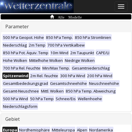
Toggle
naviga
Alle Modelle
Parameter
500 hPa Geopot. Höhe
850 hPa Temp.
850 hPa Stromlinien
Niederschlag
2m Temp
700 hPa Vertikalbew
850 hPa Pot. Äquiv. Temp
10m Wind
2m Taupunkt
CAPE/LI
Hohe Wolken
Mittelhohe Wolken
Niedrige Wolken
700 hPa Rel. Feuchte
Min/Max Temp.
Gesamtniederschlag
Spitzenwind
2m Rel. feuchte
300 hPa Wind
200 hPa Wind
Gesamtbedeckungsgrad
Gesamtschneehöhe
Neuschneehöhe
Gesamt-Neuschnee
Mittl. Wolken
850 hPa Temp. Abweichung
500 hPa Wind
50 hPa Temp
Schnee/Eis
Wellenhoehe
Niederschlagsform
Gebiet
Europa
Nordhemisphäre
Mitteleuropa
Alpen
Nordamerika