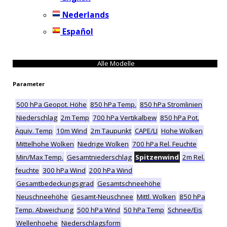
Nederlands
Español
Alle Modelle
Parameter
500 hPa Geopot. Höhe
850 hPa Temp.
850 hPa Stromlinien
Niederschlag
2m Temp
700 hPa Vertikalbew
850 hPa Pot.
Äquiv. Temp
10m Wind
2m Taupunkt
CAPE/LI
Hohe Wolken
Mittelhohe Wolken
Niedrige Wolken
700 hPa Rel. Feuchte
Min/Max Temp.
Gesamtniederschlag
Spitzenwind
2m Rel.
feuchte
300 hPa Wind
200 hPa Wind
Gesamtbedeckungsgrad
Gesamtschneehöhe
Neuschneehöhe
Gesamt-Neuschnee
Mittl. Wolken
850 hPa
Temp. Abweichung
500 hPa Wind
50 hPa Temp
Schnee/Eis
Wellenhoehe
Niederschlagsform