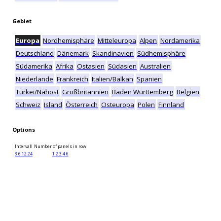
Gebiet
Europa
Nordhemisphäre
Mitteleuropa
Alpen
Nordamerika
Deutschland
Dänemark
Skandinavien
Südhemisphäre
Südamerika
Afrika
Ostasien
Südasien
Australien
Niederlande
Frankreich
Italien/Balkan
Spanien
Türkei/Nahost
Großbritannien
Baden Württemberg
Belgien
Schweiz
Island
Österreich
Osteuropa
Polen
Finnland
Options
Intervall
Number of panels in row
3
6
12
24
1
2
3
4
6