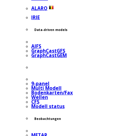
ALARO
IRIE
Data-driven models
AIFS
GraphCastGFS
GraphCastGEM
9-panel
Multi Modell
Bodenkarten/Fax
Wellen
CFS
Modell status
Beobachtungen
METAR