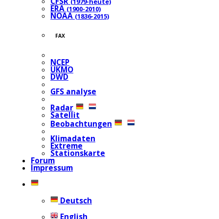
CFSR
(1979-heute)
ERA
(1900-2010)
NOAA
(1836-2015)
FAX
NCEP
UKMO
DWD
GFS analyse
Radar
Satellit
Beobachtungen
Klimadaten
Extreme
Stationskarte
Forum
Impressum
Deutsch
English