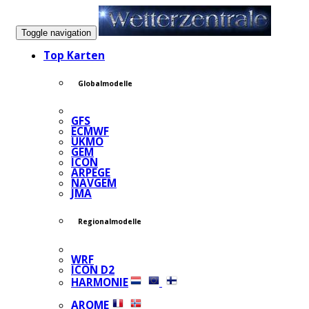
Toggle navigation
Top Karten
Globalmodelle
GFS
ECMWF
UKMO
GEM
ICON
ARPEGE
NAVGEM
JMA
Regionalmodelle
WRF
ICON D2
HARMONIE
AROME