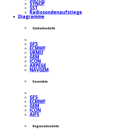
SYNOP
SST
Radiosondenaufstiege
Diagramme
Globalmodelle
GFS
ECMWF
UKMO
GEM
ICON
ARPEGE
NAVGEM
Ensemble
GFS
ECMWF
GEM
ICON
AIFS
Regionalmodelle