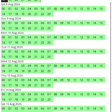
Sat 8 Aug 2026
00
01
02
03
04
05
06
07
08
09
10
11
12
13
14
15
16
17
18
19
20
21
22
23
Sun 9 Aug 2026
00
01
02
03
04
05
06
07
08
09
10
11
12
13
14
15
16
17
18
19
20
21
22
23
Mon 10 Aug 2026
00
01
02
03
04
05
06
07
08
09
10
11
12
13
14
15
16
17
18
19
20
21
22
23
Tue 11 Aug 2026
00
01
02
03
04
05
06
07
08
09
10
11
12
13
14
15
16
17
18
19
20
21
22
23
Wed 12 Aug 2026
00
01
02
03
04
05
06
07
08
09
10
11
12
13
14
15
16
17
18
19
20
21
22
23
Thu 13 Aug 2026
00
01
02
03
04
05
06
07
08
09
10
11
12
13
14
15
16
17
18
19
20
21
22
23
Fri 14 Aug 2026
00
01
02
03
04
05
06
07
08
09
10
11
12
13
14
15
16
17
18
19
20
21
22
23
Sat 15 Aug 2026
00
01
02
03
04
05
06
07
08
09
10
11
12
13
14
15