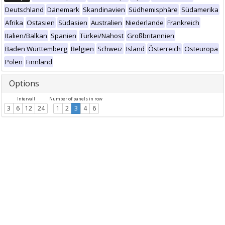
Deutschland
Dänemark
Skandinavien
Südhemisphäre
Südamerika
Afrika
Ostasien
Südasien
Australien
Niederlande
Frankreich
Italien/Balkan
Spanien
Türkei/Nahost
Großbritannien
Baden Württemberg
Belgien
Schweiz
Island
Österreich
Osteuropa
Polen
Finnland
Options
Intervall
Number of panels in row
3
6
12
24
1
2
3
4
6