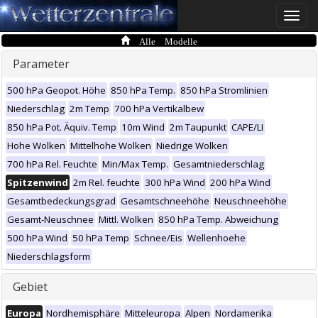
Toggle
naviga
Alle Modelle
Parameter
500 hPa Geopot. Höhe
850 hPa Temp.
850 hPa Stromlinien
Niederschlag
2m Temp
700 hPa Vertikalbew
850 hPa Pot. Äquiv. Temp
10m Wind
2m Taupunkt
CAPE/LI
Hohe Wolken
Mittelhohe Wolken
Niedrige Wolken
700 hPa Rel. Feuchte
Min/Max Temp.
Gesamtniederschlag
Spitzenwind
2m Rel. feuchte
300 hPa Wind
200 hPa Wind
Gesamtbedeckungsgrad
Gesamtschneehöhe
Neuschneehöhe
Gesamt-Neuschnee
Mittl. Wolken
850 hPa Temp. Abweichung
500 hPa Wind
50 hPa Temp
Schnee/Eis
Wellenhoehe
Niederschlagsform
Gebiet
Europa
Nordhemisphäre
Mitteleuropa
Alpen
Nordamerika