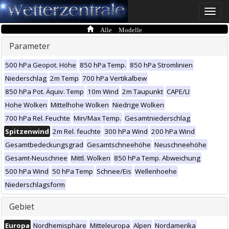
Toggle
naviga
Alle Modelle
Parameter
500 hPa Geopot. Höhe
850 hPa Temp.
850 hPa Stromlinien
Niederschlag
2m Temp
700 hPa Vertikalbew
850 hPa Pot. Äquiv. Temp
10m Wind
2m Taupunkt
CAPE/LI
Hohe Wolken
Mittelhohe Wolken
Niedrige Wolken
700 hPa Rel. Feuchte
Min/Max Temp.
Gesamtniederschlag
Spitzenwind
2m Rel. feuchte
300 hPa Wind
200 hPa Wind
Gesamtbedeckungsgrad
Gesamtschneehöhe
Neuschneehöhe
Gesamt-Neuschnee
Mittl. Wolken
850 hPa Temp. Abweichung
500 hPa Wind
50 hPa Temp
Schnee/Eis
Wellenhoehe
Niederschlagsform
Gebiet
Europa
Nordhemisphäre
Mitteleuropa
Alpen
Nordamerika