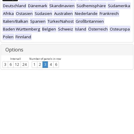
Deutschland
Dänemark
Skandinavien
Südhemisphäre
Südamerika
Afrika
Ostasien
Südasien
Australien
Niederlande
Frankreich
Italien/Balkan
Spanien
Türkei/Nahost
Großbritannien
Baden Württemberg
Belgien
Schweiz
Island
Österreich
Osteuropa
Polen
Finnland
Options
Intervall
Number of panels in row
3
6
12
24
1
2
3
4
6